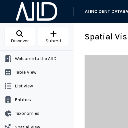
AI INCIDENT DATAB
Spatial Vi
Discover
Submit
Welcome to the AIID
Table View
List view
Entities
Taxonomies
Spatial View