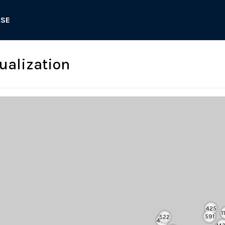
ASE
sualization
425
1
591
522
400