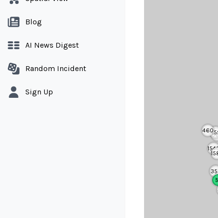
Blog
AI News Digest
Random Incident
Sign Up
460
45
3
154
15
35
5