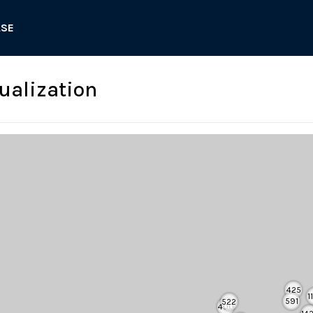
ASE
sualization
425
1
591
522
400