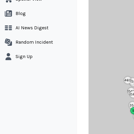
Blog
AI News Digest
Random Incident
Sign Up
460
45
3
154
15
35
5