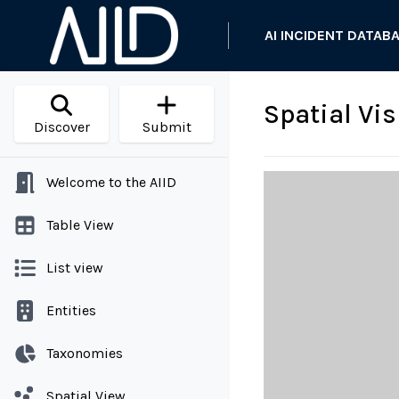
AI INCIDENT DATAB
Spatial Vi
Discover
Submit
Welcome to the AIID
Table View
List view
Entities
Taxonomies
Spatial View