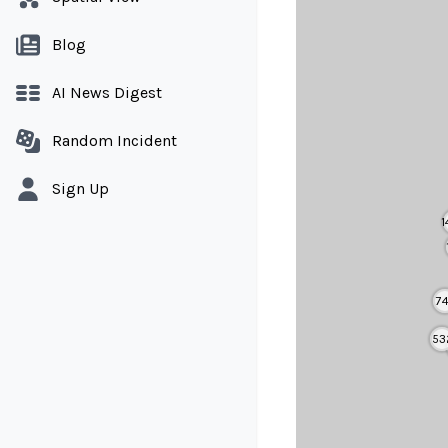
Blog
AI News Digest
Random Incident
Sign Up
1
7
53