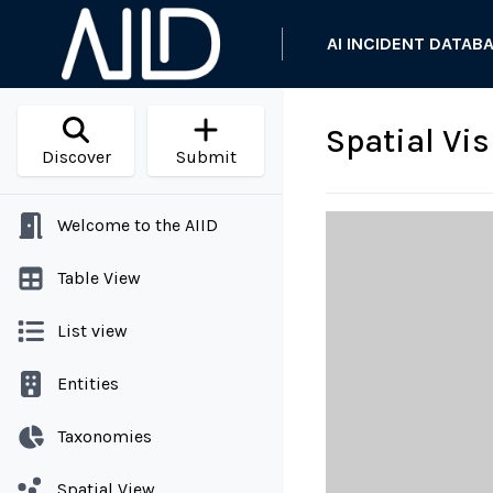
AI INCIDENT DATAB
Spatial Vi
Discover
Submit
Welcome to the AIID
Table View
List view
Entities
Taxonomies
Spatial View