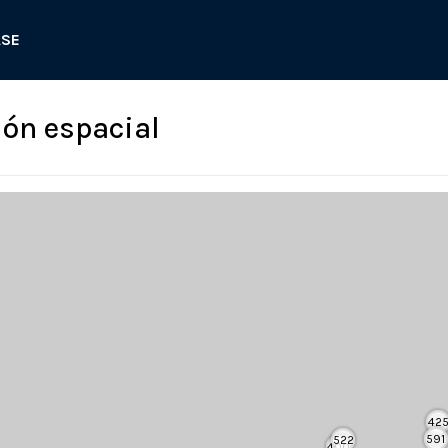
ASE
ión espacial
42
591
522
400