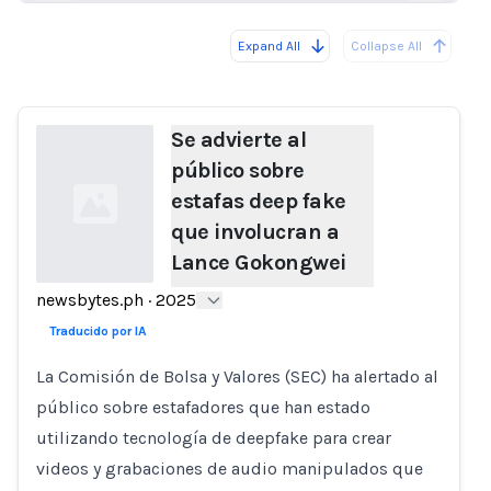
Expand All
Collapse All
Loading...
Load
Se advierte al
público sobre
estafas deep fake
que involucran a
Lance Gokongwei
newsbytes.ph
·
2025
Loading...
Traducido por IA
La Comisión de Bolsa y Valores (SEC) ha alertado al
público sobre estafadores que han estado
utilizando tecnología de deepfake para crear
videos y grabaciones de audio manipulados que