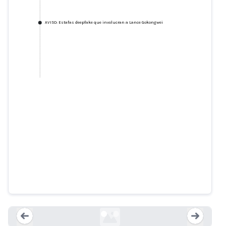
AVISO: Estafas deepfake que involucran a Lance Gokongwei
Se advierte al público sobre
estafas deep fake que involucran
a Lance Gokongwei
newsbytes.ph