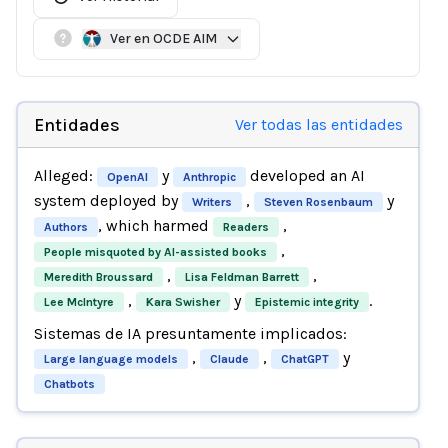
Ver en OCDE AIM
Entidades
Ver todas las entidades
Alleged:
y
developed an AI
OpenAI
Anthropic
system deployed by
,
y
Writers
Steven Rosenbaum
, which harmed
,
Authors
Readers
,
People misquoted by AI-assisted books
,
,
Meredith Broussard
Lisa Feldman Barrett
,
y
.
Lee McIntyre
Kara Swisher
Epistemic integrity
Sistemas de IA presuntamente implicados:
,
,
y
Large language models
Claude
ChatGPT
Chatbots