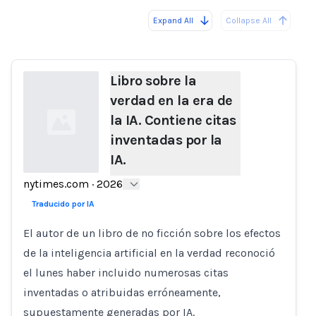
Expand All
Collapse All
Loading...
Libro sobre la
verdad en la era de
la IA. Contiene citas
inventadas por la
IA.
nytimes.com
·
2026
Loading...
Traducido por IA
El autor de un libro de no ficción sobre los efectos
de la inteligencia artificial en la verdad reconoció
el lunes haber incluido numerosas citas
inventadas o atribuidas erróneamente,
supuestamente generadas por IA.