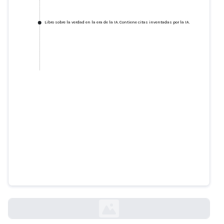
Libro sobre la verdad en la era de la IA. Contiene citas inventadas por la IA.
Libro sobre la verdad en la era de
la IA. Contiene citas inventadas
por la IA.
nytimes.com