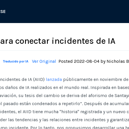
ASE
para conectar incidentes de IA
Ver Original
Posted
2022-08-04
by
Nicholas B
Traducido por IA
ncidentes de IA (AIID)
lanzada
públicamente en noviembre de
los daños de IA realizados en el mundo real. Inspirada en base
 aviación, su tesis del cambio se deriva del aforismo de Santa
l pasado están condenados a repetirlo”. Después de acumular
identes, el AIID tiene mucha "historia" registrada y un nuevo 
r las tendencias y las relaciones entre incidentes y garanti
smo incidente. Por lo tanto, nos propusimos desarrollar una h