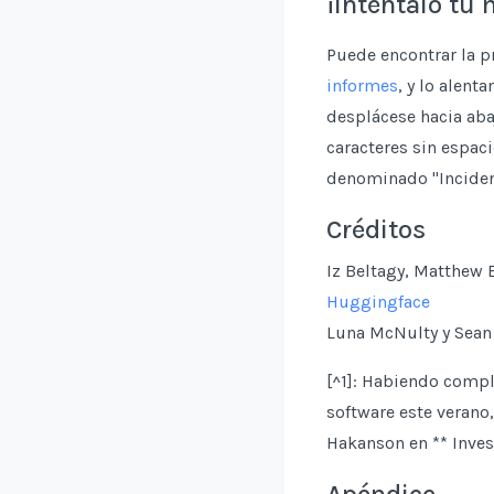
¡Inténtalo tú
Puede encontrar la p
informes
, y lo alent
desplácese hacia aba
caracteres sin espac
denominado "Incident
Créditos
Iz Beltagy, Matthew 
Huggingface
Luna McNulty y Sean 
[^1]: Habiendo compl
software este verano
Hakanson en ** Inves
Apéndice