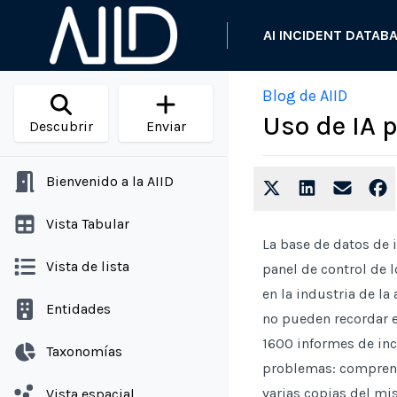
AI INCIDENT DATAB
Blog de AIID
Uso de IA 
Descubrir
Enviar
Bienvenido a la AIID
Vista Tabular
La base de datos de i
Vista de lista
panel de control de 
en la industria de la
Entidades
no pueden recordar e
1600 informes de inc
Taxonomías
problemas: comprende
varias copias del mi
Vista espacial