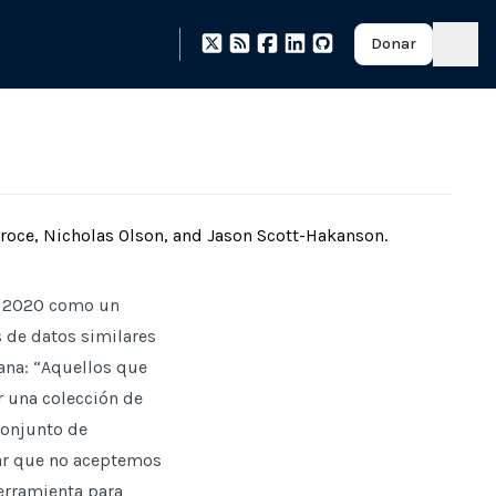
Donar
roce, Nicholas Olson, and Jason Scott-Hakanson
.
 2020 como un
s de datos similares
yana: “Aquellos que
 una colección de
conjunto de
zar que no aceptemos
erramienta para