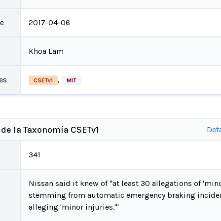
te
2017-04-06
Khoa Lam
es
,
CSETv1
MIT
 de la Taxonomía CSETv1
Det
341
Nissan said it knew of "at least 30 allegations of 'mino
stemming from automatic emergency braking incident
alleging 'minor injuries.'"