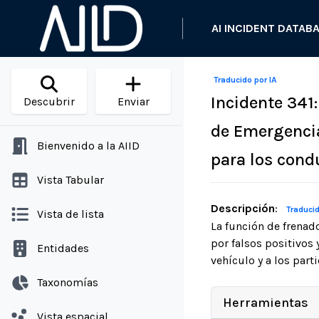
AI INCIDENT DATAB
Traducido por IA
Incidente 341
Descubrir
Enviar
de Emergencia
Bienvenido a la AIID
para los cond
Vista Tabular
Descripción
:
Traducid
Vista de lista
La función de frenad
por falsos positivos
Entidades
vehículo y a los parti
Taxonomías
Herramientas
Vista espacial