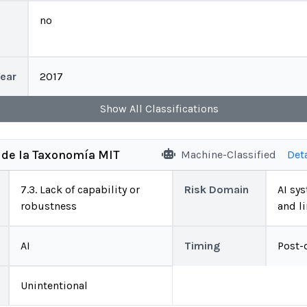
no
Year
2017
Show
All
Classifications
 de la Taxonomía MIT
Machine-Classified
Det
7.3. Lack of capability or
Risk Domain
AI sys
robustness
and l
AI
Timing
Post-
Unintentional