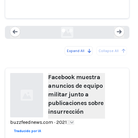
equipo militar junto a
publicaciones sobre insurrección
buzzfeednews.com
Expand All
Collapse All
Loading...
Load
Facebook muestra
anuncios de equipo
militar junto a
publicaciones sobre
insurrección
buzzfeednews.com
·
2021
Loading...
Traducido por IA