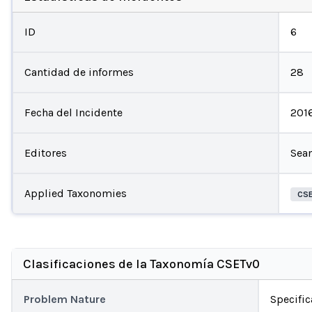
ID
6
Cantidad de informes
28
Fecha del Incidente
201
Editores
Sea
Applied Taxonomies
CS
Clasificaciones de la Taxonomía CSETv0
Problem Nature
Specific