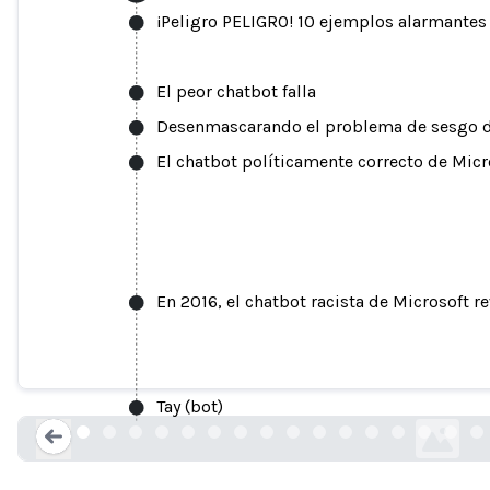
¡Peligro PELIGRO! 10 ejemplos alarmantes
El peor chatbot falla
Desenmascarando el problema de sesgo de
El chatbot políticamente correcto de Micro
En 2016, el chatbot racista de Microsoft r
El truco del bot artificial de Twitter d
trolls le enseñan declara
thedrum.co
Tay (bot)