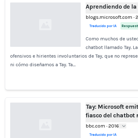
Aprendiendo de la 
blogs.microsoft.com
·
Traducido por IA
Respuesta
Como muchos de ustede
chatbot llamado Tay. 
ofensivos e hirientes involuntarios de Tay, que no repr
Loading...
ni cómo diseñamos a Tay. Ta…
Tay: Microsoft emit
fiasco del chatbot 
bbc.com
·
2016
Traducido por IA