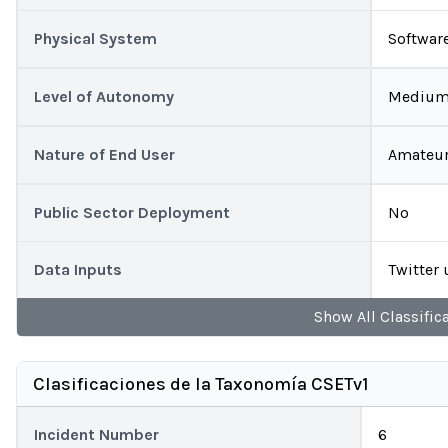
Physical System
Software
Level of Autonomy
Mediu
Nature of End User
Amateu
Public Sector Deployment
No
Data Inputs
Twitter 
Show
All
Classific
Clasificaciones de la Taxonomía CSETv1
Incident Number
6