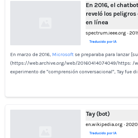
En 2016, el chatbot
reveló los peligros
en línea
spectrum.ieee.org
·
201
Traducido por IA
En marzo de 2016,
Microsoft
se preparaba para lanzar [su
Loading...
(https://web.archive.org/web/20160414074049/https: /www
experimento de "comprensión conversacional", Tay fue d
Tay (bot)
en.wikipedia.org
·
2020
Traducido por IA