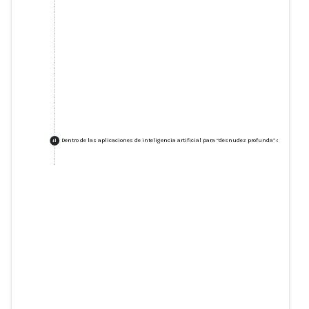
Dentro de las aplicaciones de inteligencia artificial para “desnudez profunda” que se inf
+
1
Dentro de las aplicaciones de
inteligencia artificial para
“desnudez profunda” que se
infiltran en las escuelas