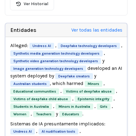
Ver Historial
Entidades
Ver todas las entidades
Alleged:
,
,
Undress AI
Deepfake technology developers
,
Synthetic media generation technology developers
y
Synthetic video generation technology developers
developed an AI
Image generation technology developers
system deployed by
y
Deepfake creators
, which harmed
,
Australian students
Minors
,
,
Educational communities
Victims of deepfake abuse
,
,
Victims of deepfake child abuse
Epistemic integrity
,
,
,
Students in Australia
Minors in Australia
Girls
,
y
.
Women
Teachers
Educators
Sistemas de IA presuntamente implicados:
,
,
Undress AI
AI nudification tools