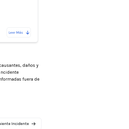
Leer Más
causantes, daños y
incidente
informadas fuera de
uiente Incidente