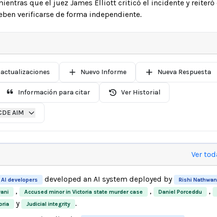
ientras que el juez James Elliott criticó el incidente y reiteró
deben verificarse de forma independiente.
 actualizaciones
Nuevo Informe
Nueva Respuesta
Información para citar
Ver Historial
CDE AIM
Ver tod
developed an AI system deployed by
 AI developers
Rishi Nathwan
,
,
,
ani
Accused minor in Victoria state murder case
Daniel Porceddu
y
.
oria
Judicial integrity