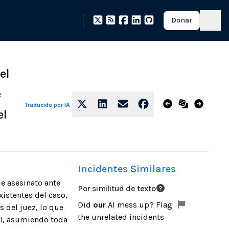
Donar
el
e
Traducido por IA
el
Incidentes Similares
e asesinato ante
Por similitud de texto
xistentes del caso,
Did
our
AI mess up? Flag
 del juez, lo que
the unrelated incidents
al, asumiendo toda