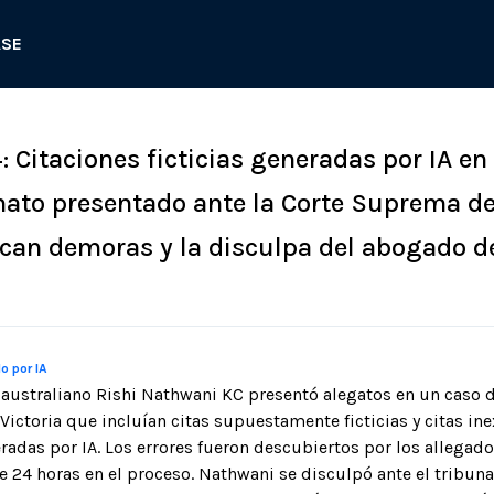
ASE
: Citaciones ficticias generadas por IA en 
nato presentado ante la Corte Suprema d
ocan demoras y la disculpa del abogado d
o por IA
australiano Rishi Nathwani KC presentó alegatos en un caso d
ictoria que incluían citas supuestamente ficticias y citas ine
das por IA. Los errores fueron descubiertos por los allegados
e 24 horas en el proceso. Nathwani se disculpó ante el tribun