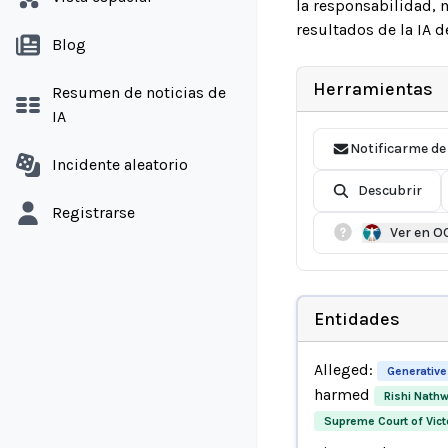
la responsabilidad, m
resultados de la IA 
Blog
Herramientas
Resumen de noticias de
IA
Notificarme de
Incidente aleatorio
Descubrir
Registrarse
Ver en O
Entidades
Alleged:
Generative
harmed
Rishi Nathw
Supreme Court of Vict