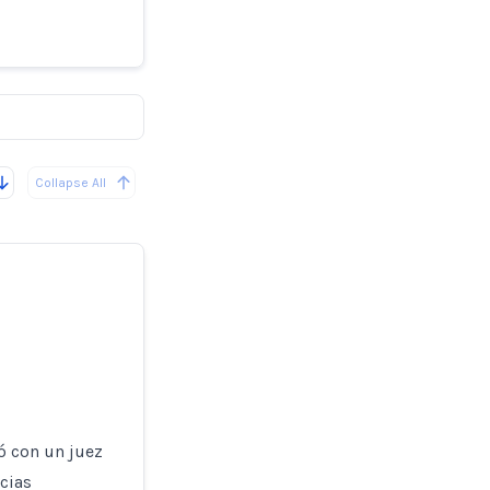
or IA en
Collapse All
ó con un juez
ncias