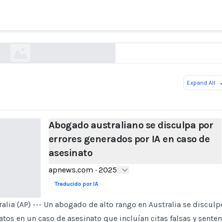
ustraliano se disculpa por errores generados p
caso de asesinato
apnews.com
Expand All
Abogado australiano se disculpa por
errores generados por IA en caso de
asesinato
apnews.com
·
2025
Traducido por IA
ia (AP) --- Un abogado de alto rango en Australia se disculp
atos en un caso de asesinato que incluían citas falsas y sente