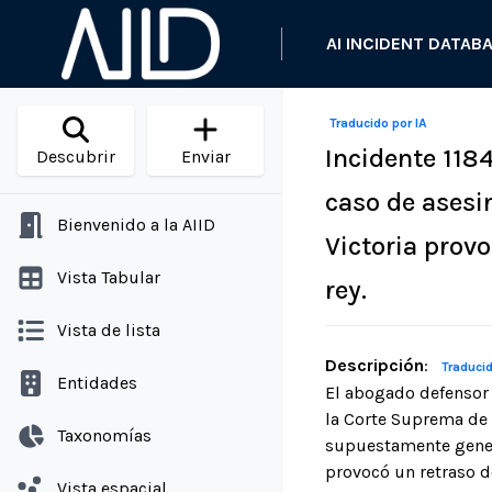
AI INCIDENT DATAB
Traducido por IA
Incidente 1184
Descubrir
Enviar
caso de asesi
Bienvenido a la AIID
Victoria prov
Vista Tabular
rey.
Vista de lista
Descripción
:
Traducid
Entidades
El abogado defensor 
la Corte Suprema de V
Taxonomías
supuestamente genera
provocó un retraso d
Vista espacial