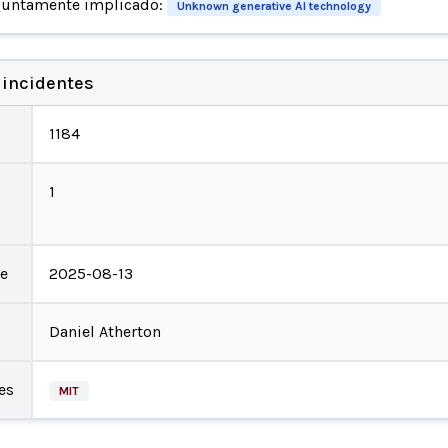
suntamente implicado:
Unknown generative AI technology
 incidentes
1184
1
te
2025-08-13
Daniel Atherton
es
MIT