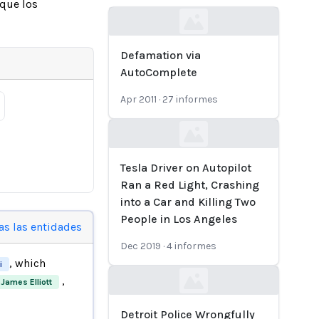
 que los
Loading...
Defamation via
AutoComplete
Apr 2011
·
27
informes
Loading...
Tesla Driver on Autopilot
Ran a Red Light, Crashing
into a Car and Killing Two
People in Los Angeles
as las entidades
Dec 2019
·
4
informes
, which
i
,
James Elliott
Loading...
Detroit Police Wrongfully