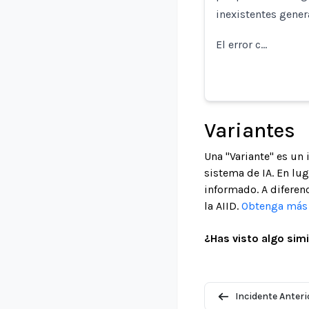
inexistentes genera
El error c…
Variantes
Una "Variante" es un
sistema de IA. En lu
informado. A diferenc
la AIID.
Obtenga más i
¿Has visto algo simi
Incidente Anteri