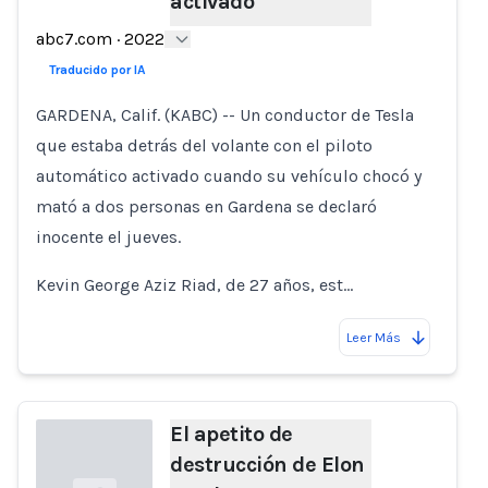
activado
Loading...
abc7.com
·
2022
Traducido por IA
GARDENA, Calif. (KABC) -- Un conductor de Tesla
que estaba detrás del volante con el piloto
automático activado cuando su vehículo chocó y
mató a dos personas en Gardena se declaró
inocente el jueves.
Kevin George Aziz Riad, de 27 años, est…
Leer Más
El apetito de
destrucción de Elon