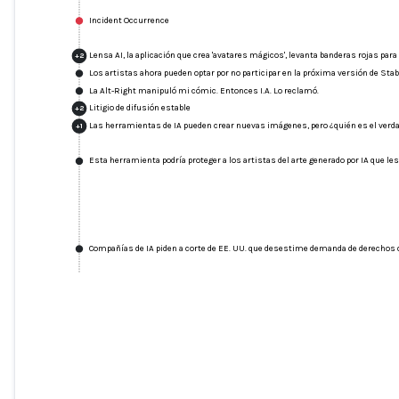
Incident Occurrence
Lensa AI, la aplicación que crea 'avatares mágicos', levanta banderas rojas para
+
2
Los artistas ahora pueden optar por no participar en la próxima versión de Stab
La Alt-Right manipuló mi cómic. Entonces I.A. Lo reclamó.
Litigio de difusión estable
+
2
Las herramientas de IA pueden crear nuevas imágenes, pero ¿quién es el verda
+
1
Esta herramienta podría proteger a los artistas del arte generado por IA que les
Compañías de IA piden a corte de EE. UU. que desestime demanda de derechos d
Lensa AI, la aplicación que crea 'avatare
mágicos', levanta banderas rojas para lo