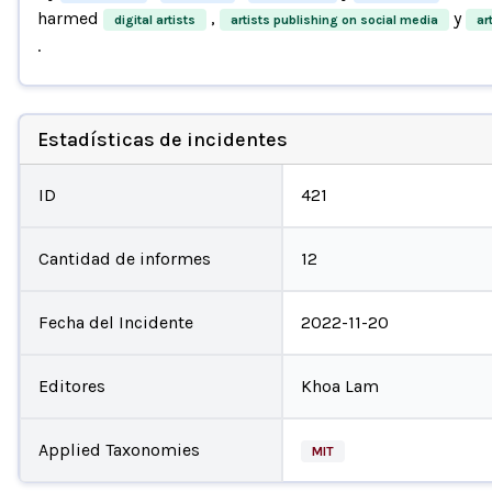
harmed
,
y
digital artists
artists publishing on social media
ar
.
Estadísticas de incidentes
ID
421
Cantidad de informes
12
Fecha del Incidente
2022-11-20
Editores
Khoa Lam
Applied Taxonomies
MIT