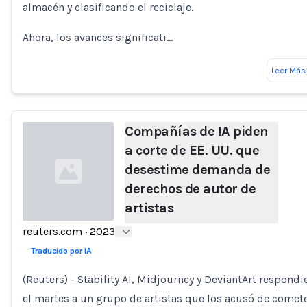
almacén y clasificando el reciclaje.
Ahora, los avances significati…
Leer Más
Compañías de IA piden
a corte de EE. UU. que
desestime demanda de
derechos de autor de
artistas
reuters.com
·
2023
Loading...
Traducido por IA
(Reuters) - Stability AI, Midjourney y DeviantArt respondi
el martes a un grupo de artistas que los acusó de comet