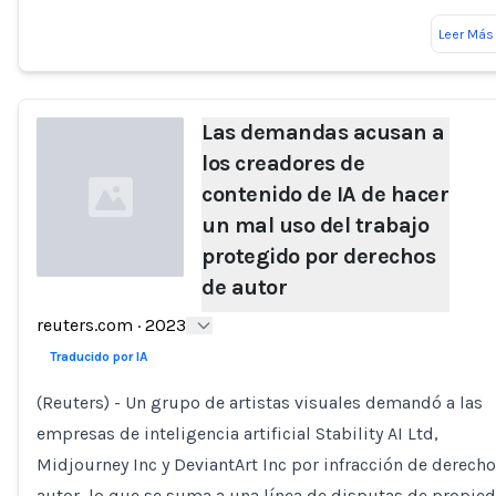
Leer Más
Las demandas acusan a
los creadores de
contenido de IA de hacer
un mal uso del trabajo
protegido por derechos
de autor
Loading...
reuters.com
·
2023
Traducido por IA
(Reuters) - Un grupo de artistas visuales demandó a las
empresas de inteligencia artificial Stability AI Ltd,
Midjourney Inc y DeviantArt Inc por infracción de derech
autor, lo que se suma a una línea de disputas de propie