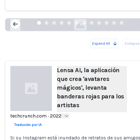
artistas
techcrunch.com
Expand All
Collapse 
Loading...
Lensa AI, la aplicación
que crea 'avatares
mágicos', levanta
banderas rojas para los
artistas
techcrunch.com
·
2022
Loading...
Traducido por IA
Si su Instagram está inundado de retratos de sus amigo