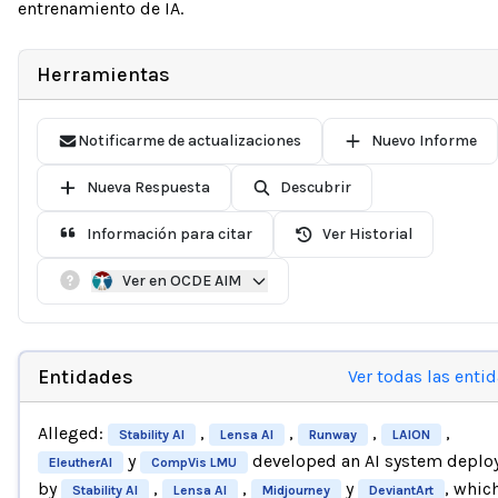
entrenamiento de IA.
Herramientas
Notificarme de actualizaciones
Nuevo Informe
Nueva Respuesta
Descubrir
Información para citar
Ver Historial
Ver en OCDE AIM
Entidades
Ver todas las enti
Alleged:
,
,
,
,
Stability AI
Lensa AI
Runway
LAION
y
developed an AI system deplo
EleutherAI
CompVis LMU
by
,
,
y
, whic
Stability AI
Lensa AI
Midjourney
DeviantArt