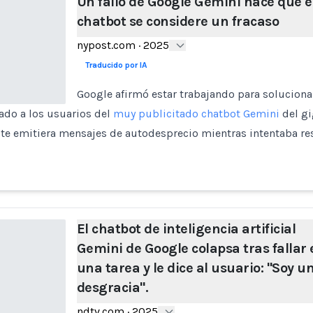
Un fallo de Google Gemini hace que e
chatbot se considere un fracaso
nypost.com
·
2025
Traducido por IA
Google afirmó estar trabajando para solucionar
ado a los usuarios del
muy publicitado chatbot Gemini
del gi
te emitiera mensajes de autodesprecio mientras intentaba r
El chatbot de inteligencia artificial
Gemini de Google colapsa tras fallar 
una tarea y le dice al usuario: "Soy u
desgracia".
ndtv.com
·
2025