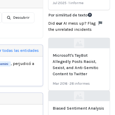
Jul 2025
·
1
informe
Por similitud de texto
Descubrir
Did
our
AI mess up? Flag
the unrelated incidents
Loading...
r todas las entidades
Microsoft's TayBot
Allegedly Posts Racist,
, perjudicó a
emini
Sexist, and Anti-Semitic
Content to Twitter
Mar 2016
·
28
informes
Loading...
Biased Sentiment Analysis