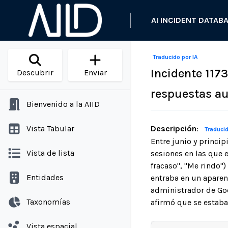
AI INCIDENT DATAB
Traducido por IA
Incidente 117
Descubrir
Enviar
respuestas aut
Bienvenido a la AIID
Vista Tabular
Descripción
:
Traducid
Entre junio y princi
Vista de lista
sesiones en las que 
fracaso", "Me rindo")
Entidades
entraba en un apare
administrador de Goo
Taxonomías
afirmó que se estaba
Vista espacial