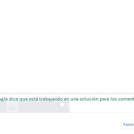
e que está trabajando en una solución para los
de autodesprecio de Gemini "Soy un fracaso".
businessinsider.com
gle dice que está trabajando en una solución para los coment
Expand