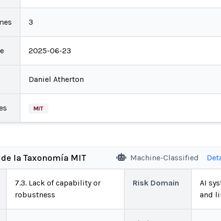
mes
3
te
2025-06-23
Daniel Atherton
es
MIT
 de la Taxonomía MIT
Machine-Classified
Det
7.3. Lack of capability or
Risk Domain
AI sys
robustness
and l