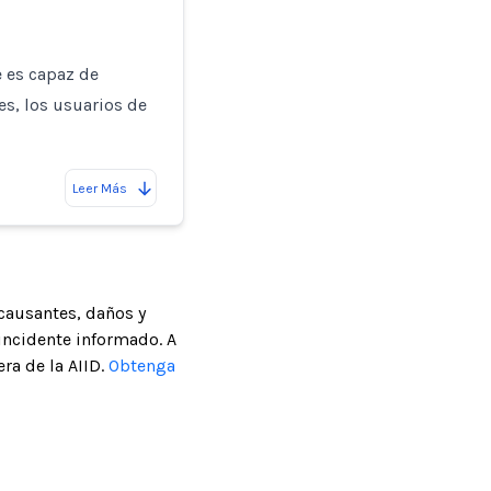
e es capaz de
es, los usuarios de
Leer Más
causantes, daños y
incidente informado. A
ra de la AIID.
Obtenga