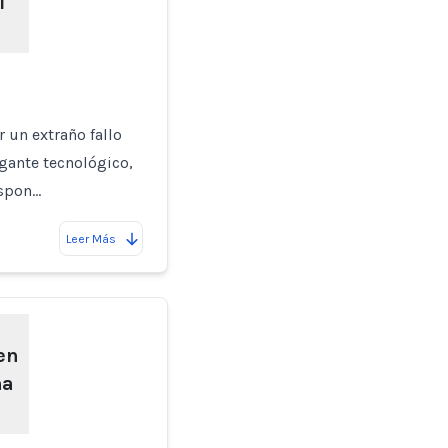
l
 un extraño fallo
gante tecnológico,
espon…
Leer Más
en
na