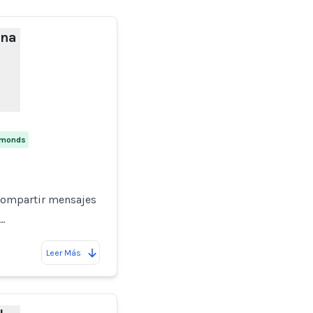
una
dmonds
 compartir mensajes
…
Leer Más