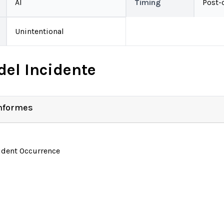
AI
Timing
Post-
Unintentional
del Incidente
Informes
ident Occurrence