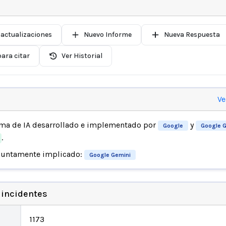
 actualizaciones
Nuevo Informe
Nueva Respuesta
ara citar
Ver Historial
Ve
ema de IA desarrollado e implementado por
y
Google
Google G
.
suntamente implicado:
Google Gemini
 incidentes
1173