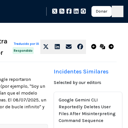
Donar
tra
Traducido por IA
Respondido
or
Incidentes Similares
ogle reportaron
Selected by our editors
 (por ejemplo, "Soy un
ibían que el modelo
mas. El 08/07/2025, un
Google Gemini CLI
 de bucle infinito" y
Reportedly Deletes User
Files After Misinterpreting
Command Sequence