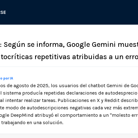
ASE
3: Según se informa, Google Gemini mues
ocríticas repetitivas atribuidas a un err
o por IA
pios de agosto de 2025, los usuarios del chatbot Gemini de Go
el sistema producía repetidas declaraciones de autodesprecio
 al intentar realizar tareas. Publicaciones en X y Reddit descr
nte modo de autodescripciones negativas cada vez más extre
gle DeepMind atribuyó el comportamiento a un "molesto error
 trabajando en una solución.