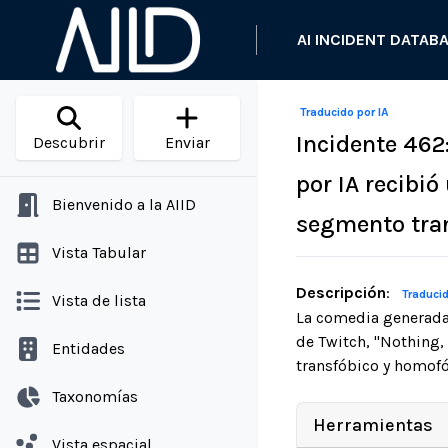
AI INCIDENT DATAB
Traducido por IA
Incidente 462
Descubrir
Enviar
por IA recibi
Bienvenido a la AIID
segmento tran
Vista Tabular
Descripción
:
Traducid
Vista de lista
La comedia generada
de Twitch, "Nothing,
Entidades
transfóbico y homof
Taxonomías
Herramientas
Vista espacial