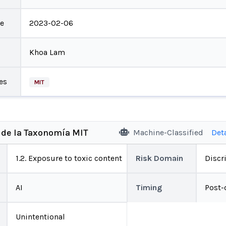
te
2023-02-06
Khoa Lam
es
MIT
 de la Taxonomía MIT
Machine-Classified
Det
1.2. Exposure to toxic content
Risk Domain
Discr
AI
Timing
Post-
Unintentional