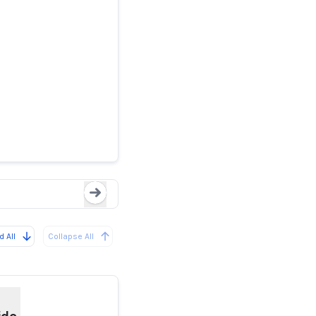
Twitch es
La parodia de Seinfeld 
poc
Loading...
 All
Collapse All