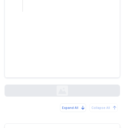
Meta se disculpa por la
avalancha de sangre, violencia y
cadáveres en Instagram
theguardian.com
Expand All
Collapse All
Loading...