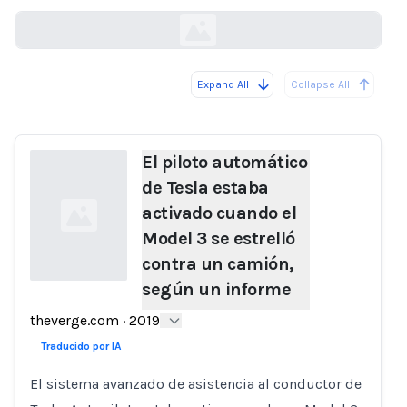
theverge.com
Expand All
Collapse All
Loading...
El piloto automático
de Tesla estaba
activado cuando el
Model 3 se estrelló
contra un camión,
según un informe
Loading...
theverge.com
·
2019
Traducido por IA
El sistema avanzado de asistencia al conductor de