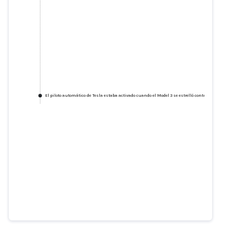
El piloto automático de Tesla estaba activado cuando el Model 3 se estrelló contra un ca
El piloto automático de Tesla
estaba activado cuando el Model
3 se estrelló contra un camión,
según un informe