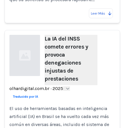
Leer Más
La IA del INSS
comete errores y
provoca
denegaciones
injustas de
prestaciones
Loading...
olhardigital.com.br
·
2025
Traducido por IA
El uso de herramientas basadas en inteligencia
artificial (IA) en Brasil se ha vuelto cada vez más
común en diversas áreas, incluido el sistema de