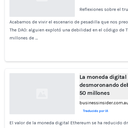
Reflexiones sobre el tr
Acabamos de vivir el escenario de pesadilla que nos p
Loading...
The DAO: alguien explotó una debilidad en el código de 
millones de …
La moneda digital
desmoronando deb
50 millones
businessinsider.com.a
Traducido por IA
El valor de la moneda digital Ethereum se ha reducido 
Loading...