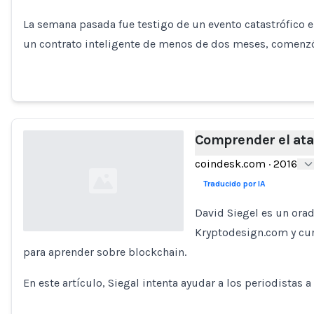
Loading...
La semana pasada fue testigo de un evento catastrófico 
un contrato inteligente de menos de dos meses, comenzó 
Comprender el at
coindesk.com
·
2016
Traducido por IA
David Siegel es un orad
Kryptodesign.com y cur
para aprender sobre blockchain.
Loading...
En este artículo, Siegal intenta ayudar a los periodista