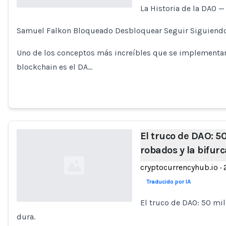
La Historia de la DAO —
Loading...
Samuel Falkon Bloqueado Desbloquear Seguir Siguiendo
Uno de los conceptos más increíbles que se implementará
blockchain es el DA…
El truco de DAO: 5
robados y la bifur
cryptocurrencyhub.io
·
Traducido por IA
El truco de DAO: 50 mil
dura.
Loading...