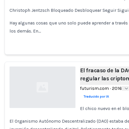
Loading...
Christoph Jentzsch Bloqueado Desbloquear Seguir Sigui
Hay algunas cosas que uno solo puede aprender a través de
los demás. En…
El fracaso de la D
regular las cript
futurism.com
·
2016
Traducido por IA
El chico nuevo en el bl
Loading...
El Organismo Autónomo Descentralizado (DAO) estaba des