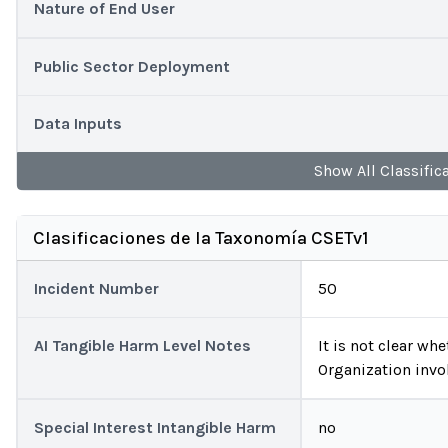
Nature of End User
Public Sector Deployment
Data Inputs
Show
All
Classific
Clasificaciones de la Taxonomía CSETv1
Incident Number
50
AI Tangible Harm Level Notes
It is not clear w
Organization invo
Special Interest Intangible Harm
no