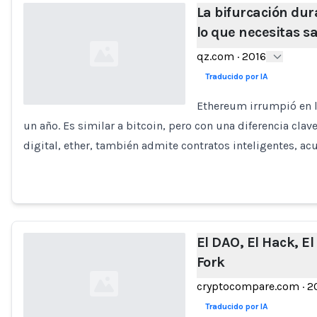
La bifurcación dur
lo que necesitas s
qz.com
·
2016
Traducido por IA
Ethereum irrumpió en l
un año. Es similar a bitcoin, pero con una diferencia cl
Loading...
digital, ether, también admite contratos inteligentes, ac
El DAO, El Hack, El
Fork
cryptocompare.com
·
2
Traducido por IA