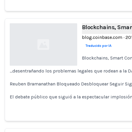
Blockchains, Smart
blog.coinbase.com
·
20
Traducido por IA
Blockchains, Smart Cont
…desentrañando los problemas legales que rodean a la 
Loading...
Reuben Bramanathan Bloqueado Desbloquear Seguir Sigu
El debate público que siguió a la espectacular implosió