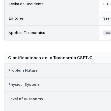
Fecha del Incidente
201
Editores
Sea
Applied Taxonomies
CS
Clasificaciones de la Taxonomía CSETv0
Problem Nature
Physical System
Level of Autonomy