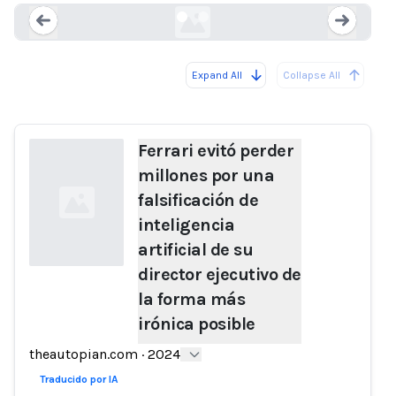
Expand All
Collapse All
Loading...
Load
Ferrari evitó perder
millones por una
falsificación de
inteligencia
artificial de su
director ejecutivo de
la forma más
Loading...
irónica posible
theautopian.com
·
2024
Traducido por IA