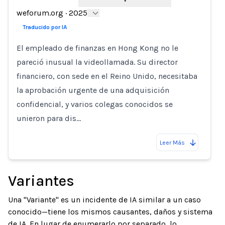
Loading...
weforum.org
·
2025
Traducido por IA
El empleado de finanzas en Hong Kong no le
pareció inusual la videollamada. Su director
financiero, con sede en el Reino Unido, necesitaba
la aprobación urgente de una adquisición
confidencial, y varios colegas conocidos se
unieron para dis…
Leer Más
Variantes
Una "Variante" es un incidente de IA similar a un caso
conocido—tiene los mismos causantes, daños y sistema
de IA. En lugar de enumerarlo por separado, lo