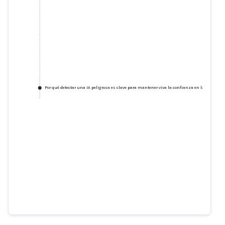
Por qué detectar una IA peligrosa es clave para mantener viva la confianza en la era de la
Ferrari evitó perder millones por
una falsificación de inteligencia
artificial de su director ejecutivo
de la forma más irónica posible
theautopian.com