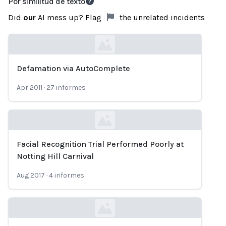
Por similitud de texto
Did
our
AI mess up? Flag
the unrelated incidents
Defamation via AutoComplete
Loading...
Apr 2011
·
27
informes
Facial Recognition Trial Performed Poorly at
Loading...
Notting Hill Carnival
Aug 2017
·
4
informes