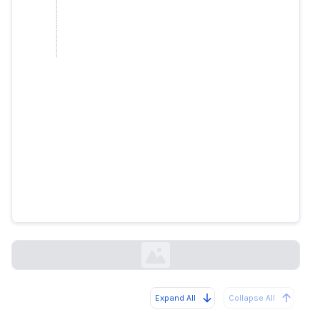
Advierten al público sobre vídeos
deepfake que se hacen pasar por
la presidenta Myriam Spiteri
Debono
maltatoday.com.mt
Expand All
Collapse All
Loading...