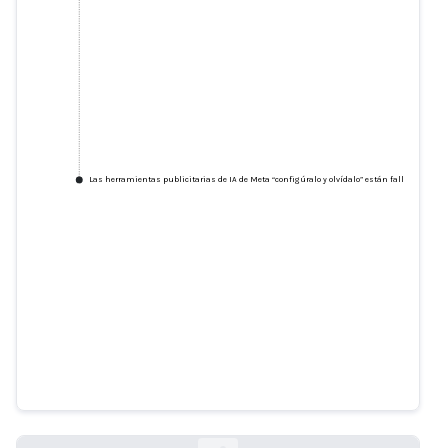
Las herramientas publicitarias de IA de Meta “configúralo y olvídalo” están fallando y ga
Las herramientas publicitarias
de IA de Meta “configúralo y
olvídalo” están fallando y
gastando dinero
theverge.com