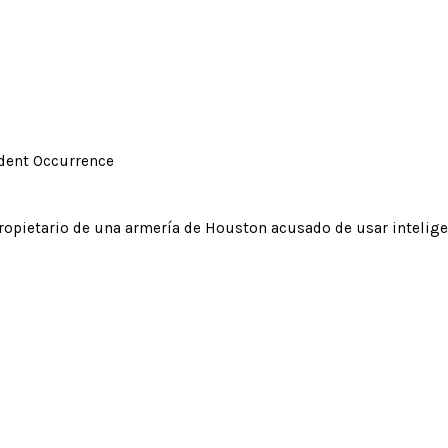
ident Occurrence
opietario de una armería de Houston acusado de usar inteligen
ietario de una armería de Houston acusado de