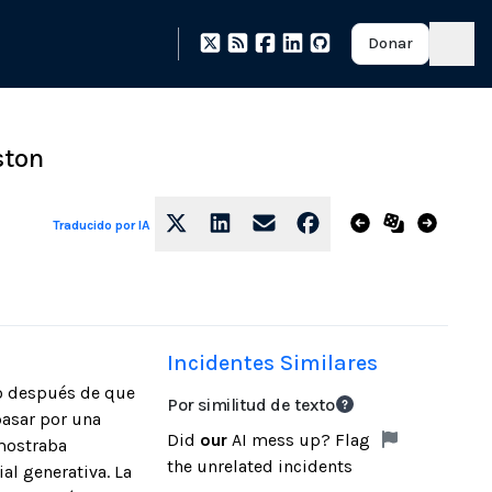
Donar
ston
Traducido por IA
Incidentes Similares
do después de que
Por similitud de texto
pasar por una
Did
our
AI mess up? Flag
 mostraba
the unrelated incidents
al generativa. La