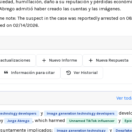
iedad, humillación, daño a su reputación y pérdidas económi
, Abrego admitió haber creado las cuentas y las imágenes.
ne note: The suspect in the case was reportedly arrested on 0
ted on 02/14/2026.
 actualizaciones
Nuevo Informe
Nueva Respuesta
Información para citar
Ver Historial
Ver tod
y
develo
technology developers
Image generation technology developers
by
, which harmed
y
Jorge Abrego
Unnamed TikTok influencer
Epis
esuntamente implicados:
y
Image generation technology
Deepfake