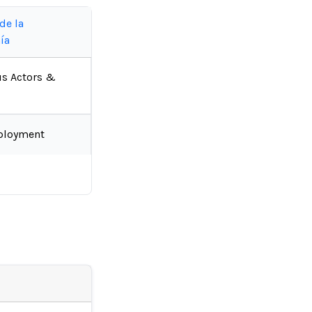
de la
ía
us Actors &
ployment