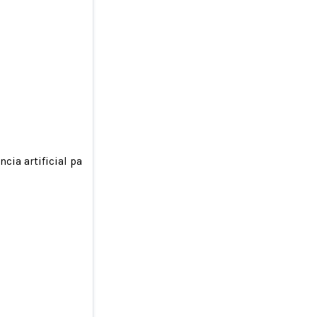
cia artificial para crear imágenes pornográficas falsas de una
 usar