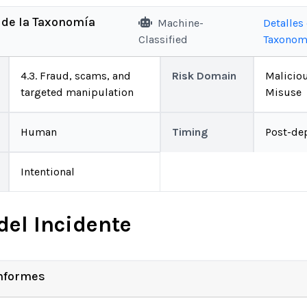
 de la Taxonomía
Machine-
Detalles 
Classified
Taxonom
4.3. Fraud, scams, and
Risk Domain
Malicio
targeted manipulation
Misuse
Human
Timing
Post-de
Intentional
del Incidente
Informes