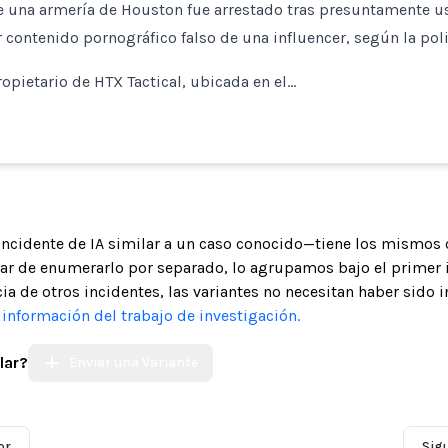
e una armería de Houston fue arrestado tras presuntamente us
ar contenido pornográfico falso de una influencer, según la poli
opietario de HTX Tactical, ubicada en el…
 incidente de IA similar a un caso conocido—tiene los mismos 
gar de enumerarlo por separado, lo agrupamos bajo el primer 
ia de otros incidentes, las variantes no necesitan haber sido 
nformación del trabajo de investigación.
lar?
Enviar una Variante
or
Sig