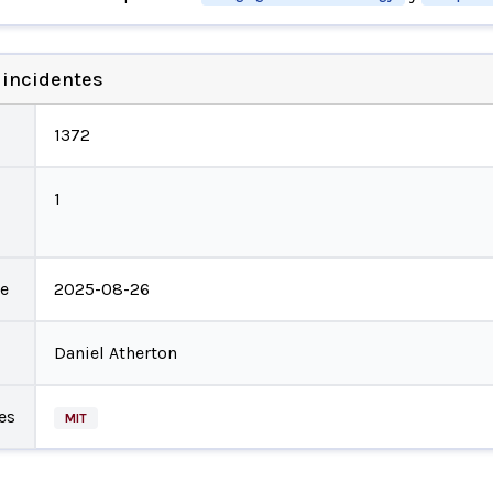
 incidentes
1372
1
te
2025-08-26
Daniel Atherton
es
MIT