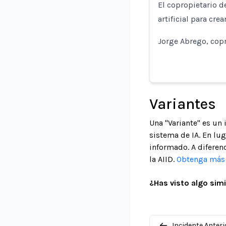
El copropietario d
artificial para cre
Jorge Abrego, copr
Variantes
Una "Variante" es un
sistema de IA. En lu
informado. A diferenc
la AIID.
Obtenga más i
¿Has visto algo simi
Incidente Anteri