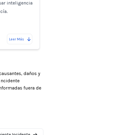
ar inteligencia
cía.
Leer Más
causantes, daños y
incidente
informadas fuera de
uiente Incidente