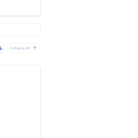
falsas de
Collapse All