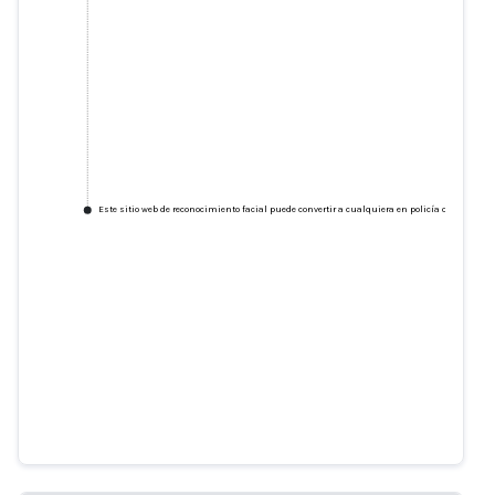
Este sitio web de reconocimiento facial puede convertir a cualquiera en policía o acosador
Este sitio web de reconocimiento
facial puede convertir a
cualquiera en policía o acosador
washingtonpost.com