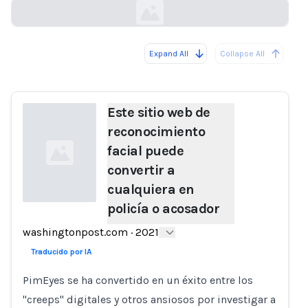
Expand All
Collapse All
Loading...
Este sitio web de
reconocimiento
facial puede
convertir a
cualquiera en
policía o acosador
Loading...
washingtonpost.com
·
2021
Traducido por IA
PimEyes se ha convertido en un éxito entre los
"creeps" digitales y otros ansiosos por investigar a