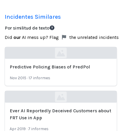
Incidentes Similares
Por similitud de texto
Did
our
AI mess up? Flag
the unrelated incidents
Predictive Policing Biases of PredPol
Loading...
Nov 2015
·
17
informes
Ever AI Reportedly Deceived Customers about
Loading...
FRT Use in App
Apr 2019
·
7
informes