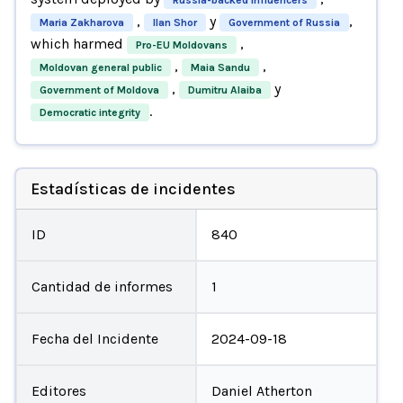
,
y
,
Maria Zakharova
Ilan Shor
Government of Russia
which harmed
,
Pro-EU Moldovans
,
,
Moldovan general public
Maia Sandu
,
y
Government of Moldova
Dumitru Alaiba
.
Democratic integrity
Estadísticas de incidentes
ID
840
Cantidad de informes
1
Fecha del Incidente
2024-09-18
Editores
Daniel Atherton