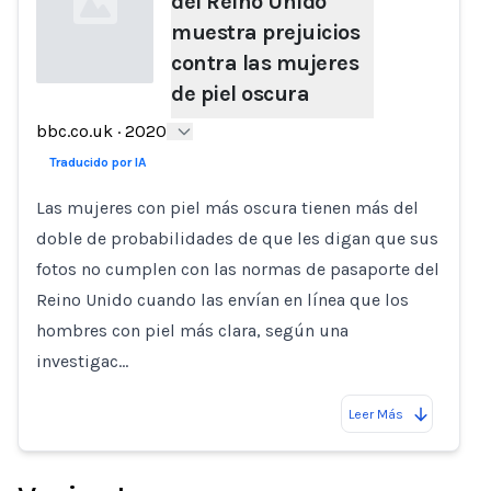
del Reino Unido
muestra prejuicios
contra las mujeres
de piel oscura
Loading...
bbc.co.uk
·
2020
Traducido por IA
Las mujeres con piel más oscura tienen más del
doble de probabilidades de que les digan que sus
fotos no cumplen con las normas de pasaporte del
Reino Unido cuando las envían en línea que los
hombres con piel más clara, según una
investigac…
Leer Más