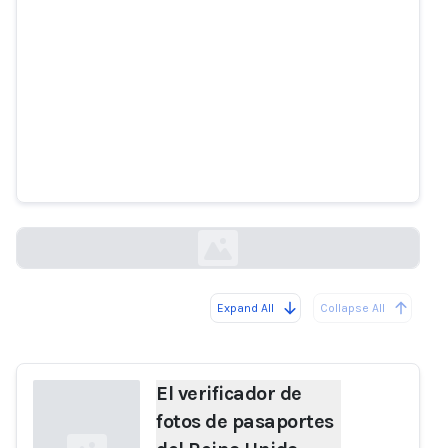
El verificador de fotos de
pasaportes del Reino Unido
muestra prejuicios contra las
mujeres de piel oscura
bbc.co.uk
Expand All
Collapse All
Loading...
El verificador de
fotos de pasaportes