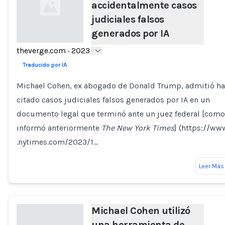
accidentalmente casos
judiciales falsos
generados por IA
theverge.com
·
2023
Loading...
Traducido por IA
Michael Cohen, ex abogado de Donald Trump, admitió h
citado casos judiciales falsos generados por IA en un
documento legal que terminó ante un juez federal [como
informó anteriormente
The New York Times
] (https://ww
.nytimes.com/2023/1…
Leer Más
Michael Cohen utilizó
una herramienta de