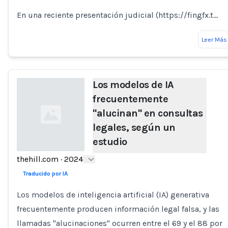
En una reciente presentación judicial (https://fingfx.t…
Leer Más
Los modelos de IA
frecuentemente
"alucinan" en consultas
legales, según un
estudio
thehill.com
·
2024
Loading...
Traducido por IA
Los modelos de inteligencia artificial (IA) generativa
frecuentemente producen información legal falsa, y las
llamadas "alucinaciones" ocurren entre el 69 y el 88 por