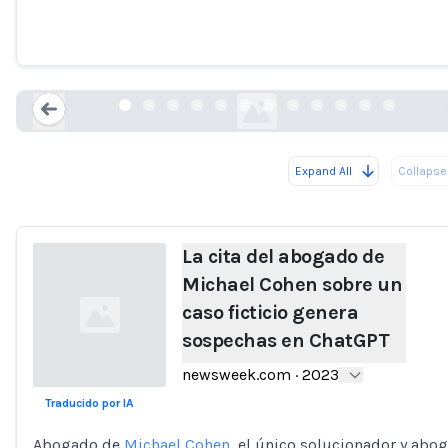
sobre un caso ficticio genera sospechas
en ChatGPT
newsweek.com
Expand All
Collapse 
Loading...
La cita del abogado de
Michael Cohen sobre un
caso ficticio genera
sospechas en ChatGPT
newsweek.com
·
2023
Traducido por IA
Loading...
Abogado de
Michael Cohen
, el único solucionador y abo