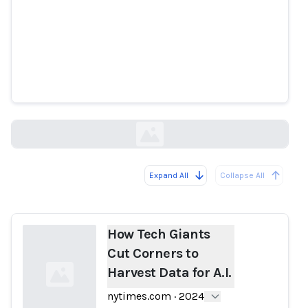
How Tech Giants Cut Corners to
Harvest Data for A.I.
nytimes.com
Expand All
Collapse All
Loading...
How Tech Giants
Cut Corners to
Harvest Data for A.I.
nytimes.com
·
2024