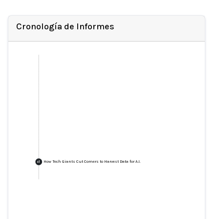
Cronología de Informes
How Tech Giants Cut Corners to Harvest Data for A.I.
+
1