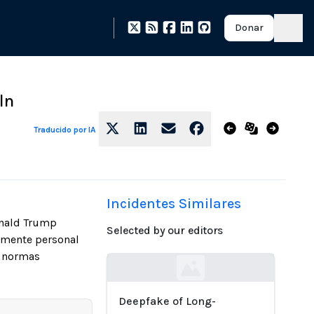
Donar
ln
Traducido por IA
Incidentes Similares
Donald Trump
Selected by our editors
damente personal
s normas
Loading...
Deepfake of Long-