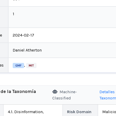
1
te
2024-02-17
Daniel Atherton
es
,
GMF
MIT
 de la Taxonomía
Machine-
Detalles 
Classified
Taxonom
4.1. Disinformation,
Risk Domain
Malici