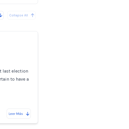
Collapse All
 last election
tain to have a
Leer Más