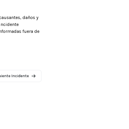
causantes, daños y
incidente
informadas fuera de
uiente Incidente