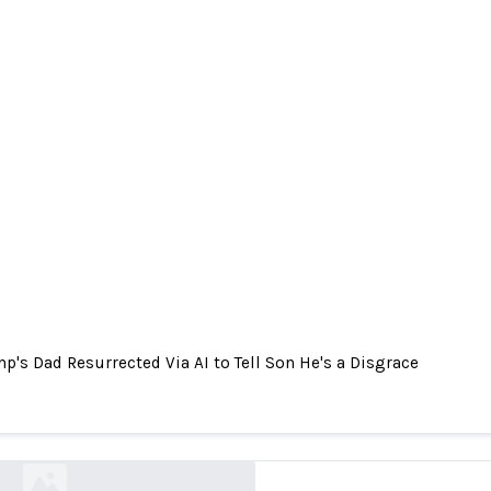
p's Dad Resurrected Via AI to Tell Son He's a Disgrace
s Dad Resurrected Via AI to Tell Son He's a Disg
futurism.com