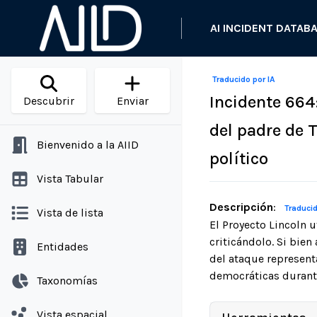
AI INCIDENT DATAB
Traducido por IA
Incidente 664
Descubrir
Enviar
del padre de 
Bienvenido a la AIID
político
Vista Tabular
Descripción
:
Traducid
Vista de lista
El Proyecto Lincoln 
criticándolo. Si bie
Entidades
del ataque representa
democráticas durante
Taxonomías
Vista espacial