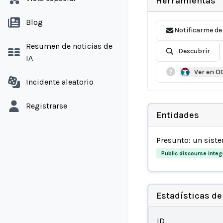
Herramientas
Blog
Notificarme de
Resumen de noticias de
Descubrir
IA
Ver en O
Incidente aleatorio
Registrarse
Entidades
Presunto: un sist
Public discourse integr
Estadísticas de
ID