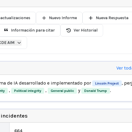
 actualizaciones
Nuevo Informe
Nueva Respuesta
Información para citar
Ver Historial
CDE AIM
Ver tod
ema de IA desarrollado e implementado por
, per
Lincoln Project
,
,
y
.
ity
Political integrity
General public
Donald Trump
 incidentes
664