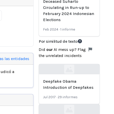
Deceased Suharto
Circulating in Run-up to
February 2024 Indonesian
Elections
Feb 2024
·
1
informe
Por similitud de texto
Did
our
AI mess up? Flag
the unrelated incidents
as las entidades
judicó a
Loading...
Deepfake Obama
Introduction of Deepfakes
Jul 2017
·
29
informes
Loading...