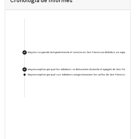
Cronología de Informes
Waymo suspende temporalmente el servicio en San Francisco debido a un apagón.
+
1
Waymo explica por qué los robotaxis se detuvieron durante el apagón de San Francisco
+
1
Waymo explica por qué sus robotaxis congestionaron las calles de San Francisco durante