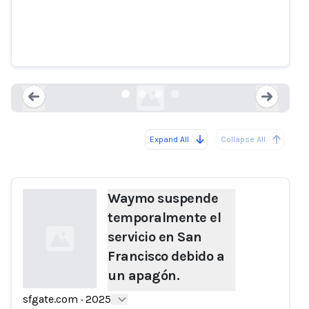
Waymo suspende
temporalmente el servicio en San
Francisco debido a un apagón.
sfgate.com
Expand All
Collapse All
Loading...
Load
Waymo suspende
temporalmente el
servicio en San
Francisco debido a
un apagón.
sfgate.com
·
2025