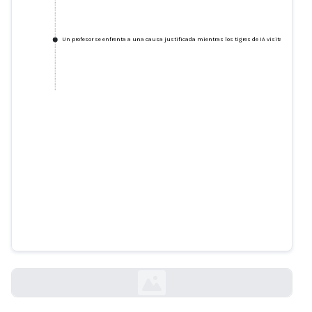
Un profesor se enfrenta a una causa justificada mientras los tigres de IA visitan el cam
Un profesor se enfrenta a una
causa justificada mientras los
tigres de IA visitan el campus de
la madrasa
timesofindia.indiatimes.com