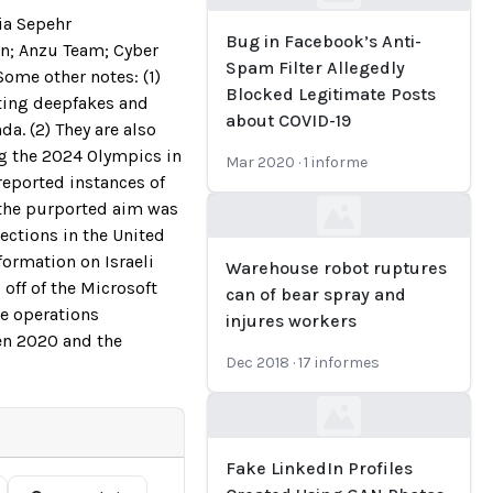
Loading...
ia Sepehr
Bug in Facebook’s Anti-
an; Anzu Team; Cyber
Spam Filter Allegedly
ome other notes: (1)
Blocked Legitimate Posts
ting deepfakes and
about COVID-19
. (2) They are also
g the 2024 Olympics in
Mar 2020
·
1
informe
 reported instances of
 the purported aim was
Loading...
ections in the United
formation on Israeli
Warehouse robot ruptures
 off of the Microsoft
can of bear spray and
ce operations
injures workers
en 2020 and the
Dec 2018
·
17
informes
Loading...
Fake LinkedIn Profiles