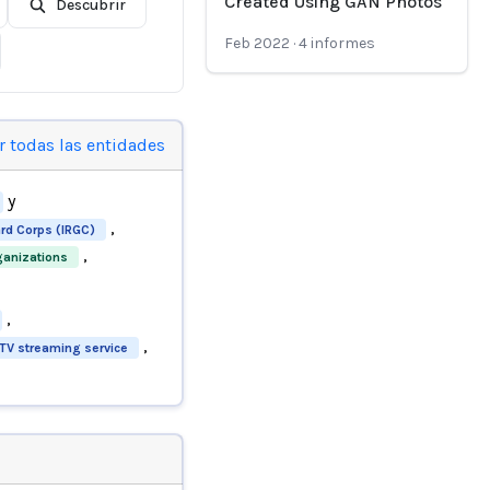
Created Using GAN Photos
Descubrir
Feb 2022
·
4
informes
r todas las entidades
y
,
ard Corps (IRGC)
,
ganizations
,
,
PTV streaming service