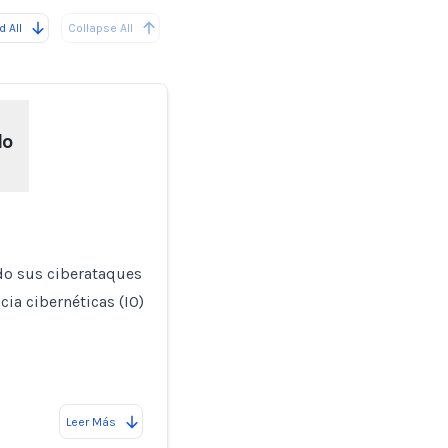
 All
Collapse All
do
do sus ciberataques
ia cibernéticas (IO)
Leer Más