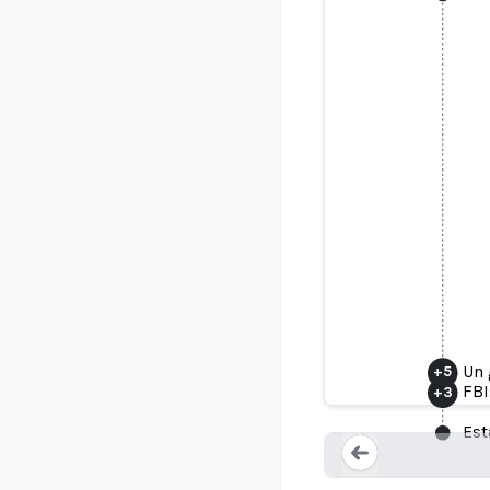
Enjuagar 
Un 
+
5
FBI
+
3
Est
Loading...