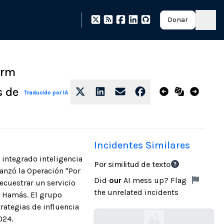
Donar
orm
s de
Traducido por IA
Incidentes Similares
 integrado inteligencia
Por similitud de texto
lanzó la Operación "Por
Did
our
AI mess up? Flag
ecuestrar un servicio
the unrelated incidents
y Hamás. El grupo
rategias de influencia
024.