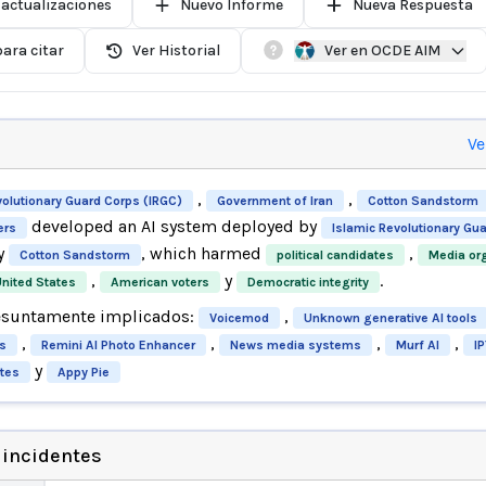
 actualizaciones
Nuevo Informe
Nueva Respuesta
ara citar
Ver Historial
Ver en OCDE AIM
Ve
,
,
volutionary Guard Corps (IRGC)
Government of Iran
Cotton Sandstorm
developed an AI system deployed by
ers
Islamic Revolutionary Gu
y
, which harmed
,
Cotton Sandstorm
political candidates
Media or
,
y
.
United States
American voters
Democratic integrity
esuntamente implicados:
,
Voicemod
Unknown generative AI tools
,
,
,
,
s
Remini AI Photo Enhancer
News media systems
Murf AI
I
y
ites
Appy Pie
 incidentes