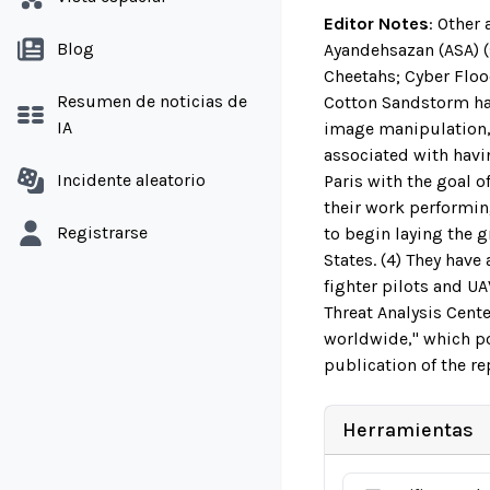
Editor Notes
:
Other 
Blog
Ayandehsazan (ASA) (
Cheetahs; Cyber Floo
Resumen de noticias de
Cotton Sandstorm has
IA
image manipulation, 
associated with hav
Incidente aleatorio
Paris with the goal o
their work performin
Registrarse
to begin laying the 
States. (4) They have
fighter pilots and UA
Threat Analysis Cente
worldwide," which po
publication of the re
Herramientas