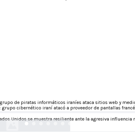
y repetir: Irán acelera sus operaciones de ciberi
grupo de piratas informáticos iraníes ataca sitios web y medi
todo el mundo
: grupo cibernético iraní atacó a proveedor de pantallas fran
blogs.microsoft.com
ados Unidos se muestra resiliente ante la agresiva influenci