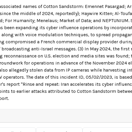
associated names of Cotton Sandstorm: Emennet Pasargad; Ar
since the middle of 2024, reportedly); Haywire Kitten; Al-Touf
d; For Humanity; Menelaus; Market of Data; and NEPTUNIUM. S
 been expanding its cyber influence operations by incorpora
along with voice modulation techniques, to spread propaganda
ing compromised a French commercial display provider durin
f broadcasting anti-Israel messages. (3) In May 2024, the first
g reconnaissance on U.S. election and media sites was found;
groundwork for operations in advance of the November 2024 el
 also allegedly stolen data from IP cameras while harvesting in
V operators. The date of this incident ID, 05/02/2023, is based
r's report "Rinse and repeat: Iran accelerates its cyber influen
ints to earlier attacks attributed to Cotton Sandstorm betwe
port.