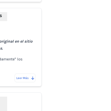
s
riginal en el sitio
s.
idamente" los
Leer Más