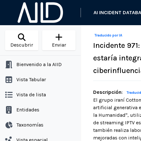
AI INCIDENT DATAB
Traducido por IA
Incidente 971
Descubrir
Enviar
estaría integr
Bienvenido a la AIID
ciberinfluenci
Vista Tabular
Descripción
:
Traducid
Vista de lista
El grupo iraní Cotto
artificial generativa
Entidades
la Humanidad", utili
de streaming IPTV es
Taxonomías
también realiza labor
mejoradas con inteli
Vista espacial