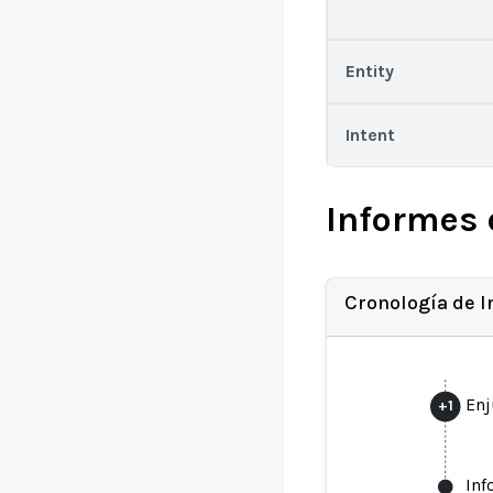
Entity
Intent
Informes 
Cronología de 
Enj
+
1
Inf