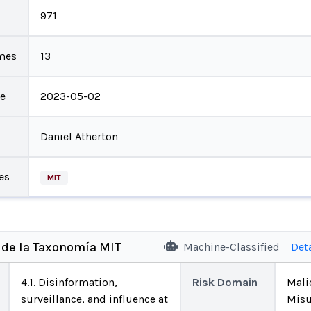
971
mes
13
te
2023-05-02
Daniel Atherton
es
MIT
 de la Taxonomía MIT
Machine-Classified
Det
4.1. Disinformation,
Risk Domain
Mali
surveillance, and influence at
Misu