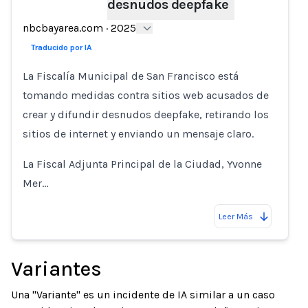
desnudos deepfake
Loading...
nbcbayarea.com
·
2025
Traducido por IA
La Fiscalía Municipal de San Francisco está
tomando medidas contra sitios web acusados de
crear y difundir desnudos deepfake, retirando los
sitios de internet y enviando un mensaje claro.
La Fiscal Adjunta Principal de la Ciudad, Yvonne
Mer…
Leer Más
Variantes
Una "Variante" es un incidente de IA similar a un caso