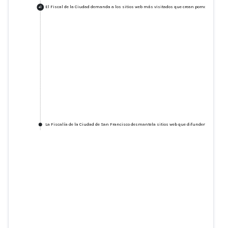
El Fiscal de la Ciudad demanda a los sitios web más visitados que crean pornografía de
+
1
La Fiscalía de la Ciudad de San Francisco desmantela sitios web que difunden desnudos
El Fiscal de la Ciudad demanda a
los sitios web más visitados que
crean pornografía deepfake no