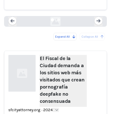
consensuada
sfcityattorney.org
Expand All
Collapse All
Loading...
Load
El Fiscal de la
Ciudad demanda a
los sitios web más
visitados que crean
pornografía
deepfake no
consensuada
Loading...
sfcityattorney.org
·
2024