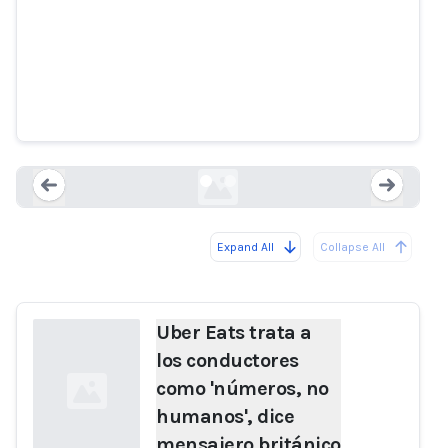
Uber Eats trata a los conductores
como 'números, no humanos',
dice mensajero británico
despedido
theguardian.com
Expand All
Collapse All
Loading...
Load
Uber Eats trata a
los conductores
como 'números, no
humanos', dice
mensajero británico