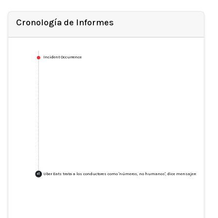
Cronología de Informes
Incident Occurrence
Uber Eats trata a los conductores como 'números, no humanos', dice mensajero británico 
+
1