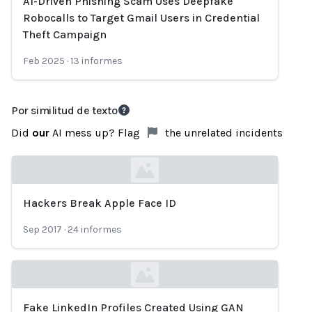
AI-Driven Phishing Scam Uses Deepfake
Loading...
Robocalls to Target Gmail Users in Credential
Theft Campaign
Feb 2025
·
13
informes
Por similitud de texto
Did
our
AI mess up? Flag
the unrelated incidents
Hackers Break Apple Face ID
Loading...
Sep 2017
·
24
informes
Fake LinkedIn Profiles Created Using GAN