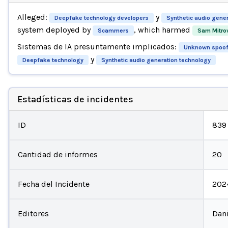
Alleged:
y
Deepfake technology developers
Synthetic audio gene
system deployed by
, which harmed
Scammers
Sam Mitrov
Sistemas de IA presuntamente implicados:
Unknown spoof
y
Deepfake technology
Synthetic audio generation technology
Estadísticas de incidentes
ID
839
Cantidad de informes
20
Fecha del Incidente
202
Editores
Dani