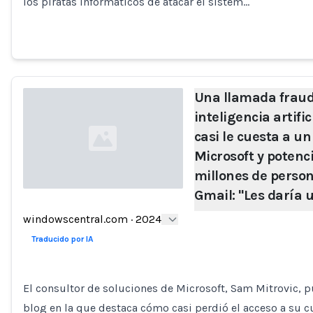
los piratas informáticos de atacar el sistem…
Una llamada frau
inteligencia artific
casi le cuesta a un
Microsoft y potenc
millones de person
Gmail: "Les daría u
Loading...
windowscentral.com
·
2024
Traducido por IA
El consultor de soluciones de Microsoft, Sam Mitrovic, 
blog en la que destaca cómo casi perdió el acceso a su 