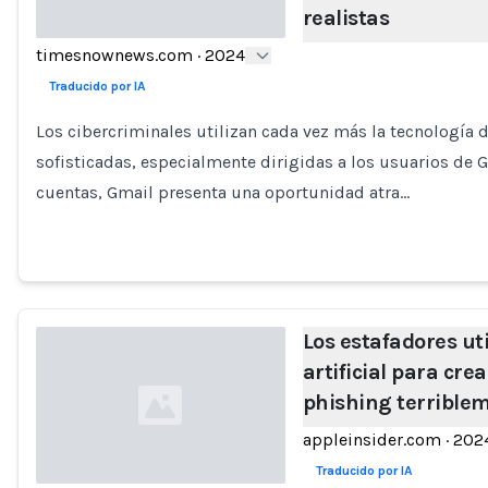
realistas
timesnownews.com
·
2024
Loading...
Traducido por IA
Los cibercriminales utilizan cada vez más la tecnología de
sofisticadas, especialmente dirigidas a los usuarios de
cuentas, Gmail presenta una oportunidad atra…
Los estafadores uti
artificial para cre
phishing terrible
appleinsider.com
·
202
Traducido por IA