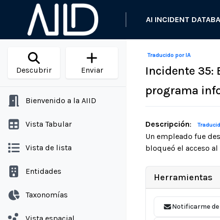
AI INCIDENT DATAB
Traducido por IA
Incidente 35
Descubrir
Enviar
programa inf
Bienvenido a la AIID
Vista Tabular
Descripción
:
Traducid
Un empleado fue desp
Vista de lista
bloqueó el acceso al 
Entidades
Herramientas
Taxonomías
Notificarme de
Vista espacial