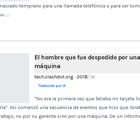
masiado temprano para una llamada telefónica o para ser tom
ui …
El hombre que fue despedido por un
máquina
tech.slashdot.org
·
2018
Traducido por IA
"No era la primera vez que fallaba mi tarjeta l
la". Así comenzó una secuencia de eventos que hizo que Ibra
rabajo, no por su gerente sino por una máquina. De un inform