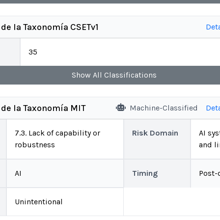
 de la Taxonomía CSETv1
Det
35
Show
All
Classifications
 de la Taxonomía MIT
Machine-Classified
Det
7.3. Lack of capability or
Risk Domain
AI sys
robustness
and l
AI
Timing
Post-
Unintentional