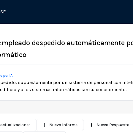
ASE
: Empleado despedido automáticamente p
ormático
o por IA
edido, supuestamente por un sistema de personal con inteligen
edificio y a los sistemas informáticos sin su conocimiento.
 actualizaciones
Nuevo Informe
Nueva Respuesta