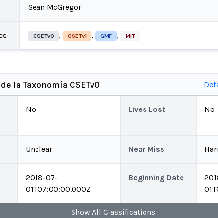
Sean McGregor
es
,
,
,
CSETv0
CSETv1
GMF
MIT
 de la Taxonomía CSETv0
Det
No
Lives Lost
No
Unclear
Near Miss
Har
2018-07-
Beginning Date
201
01T07:00:00.000Z
01T
Show
All
Classifications