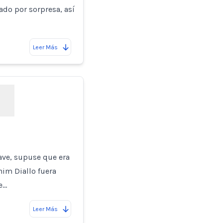
ado por sorpresa, así
Leer Más
a
lave, supuse que era
him Diallo fuera
e…
Leer Más