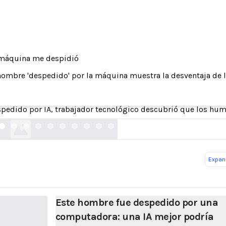
máquina me despidió
hombre 'despedido' por la máquina muestra la desventaja de 
re fue despedido por una computadora: una IA 
haberlo salvado
pedido por IA, trabajador tecnológico descubrió que los hu
independent.co.uk
Expand
Este hombre fue despedido por una
computadora: una IA mejor podría