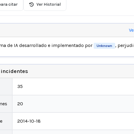
ara citar
Ver Historial
Ve
ema de IA desarrollado e implementado por
, perjud
Unknown
 incidentes
35
mes
20
te
2014-10-18