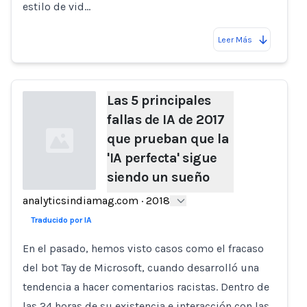
estilo de vid…
Leer Más
Las 5 principales
fallas de IA de 2017
que prueban que la
'IA perfecta' sigue
siendo un sueño
analyticsindiamag.com
·
2018
Loading...
Traducido por IA
En el pasado, hemos visto casos como el fracaso
del bot Tay de Microsoft, cuando desarrolló una
tendencia a hacer comentarios racistas. Dentro de
las 24 horas de su existencia e interacción con las