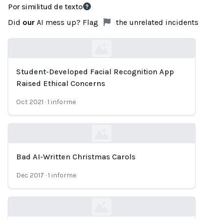
Por similitud de texto
Did
our
AI mess up? Flag
the unrelated incidents
Student-Developed Facial Recognition App
Loading...
Raised Ethical Concerns
Oct 2021
·
1
informe
Bad AI-Written Christmas Carols
Loading...
Dec 2017
·
1
informe