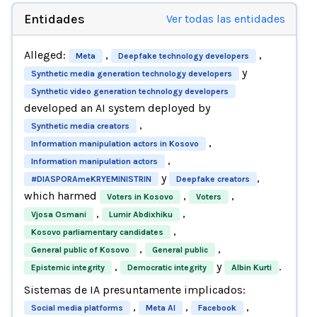
Entidades
Ver todas las entidades
Alleged:
,
,
Meta
Deepfake technology developers
y
Synthetic media generation technology developers
Synthetic video generation technology developers
developed an AI system deployed by
,
Synthetic media creators
,
Information manipulation actors in Kosovo
,
Information manipulation actors
y
,
#DIASPORAmeKRYEMINISTRIN
Deepfake creators
which harmed
,
,
Voters in Kosovo
Voters
,
,
Vjosa Osmani
Lumir Abdixhiku
,
Kosovo parliamentary candidates
,
,
General public of Kosovo
General public
,
y
.
Epistemic integrity
Democratic integrity
Albin Kurti
Sistemas de IA presuntamente implicados:
,
,
,
Social media platforms
Meta AI
Facebook