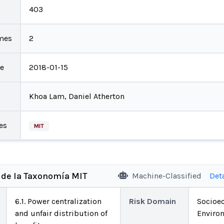
403
mes
2
te
2018-01-15
Khoa Lam, Daniel Atherton
es
MIT
 de la Taxonomía MIT
Machine-Classified
Det
6.1. Power centralization
Risk Domain
Socioe
and unfair distribution of
Enviro