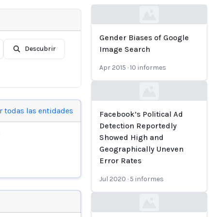
Loading...
Gender Biases of Google
Descubrir
Image Search
Apr 2015
·
10
informes
Loading...
r todas las entidades
Facebook’s Political Ad
Detection Reportedly
Showed High and
Geographically Uneven
Error Rates
Jul 2020
·
5
informes
Loading...