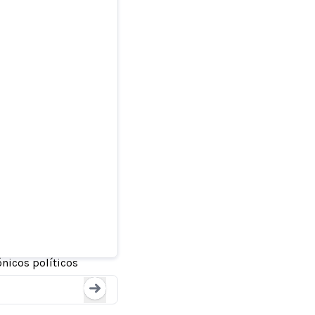
electrónicos
nicos políticos
Loading...