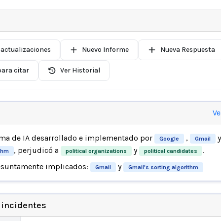
 actualizaciones
Nuevo Informe
Nueva Respuesta
ara citar
Ver Historial
Ve
ema de IA desarrollado e implementado por
,
y
Google
Gmail
, perjudicó a
y
.
ithm
political organizations
political candidates
esuntamente implicados:
y
Gmail
Gmail's sorting algorithm
 incidentes