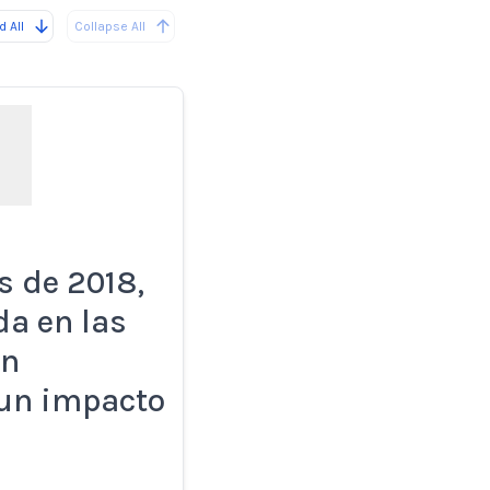
 All
Collapse All
e
s de 2018,
da en las
on
 un impacto