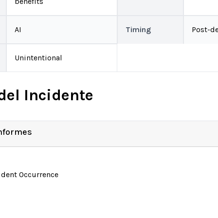
benefits
AI
Timing
Post-d
Unintentional
del Incidente
Informes
ident Occurrence