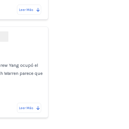
Leer Más
ndrew Yang ocupó el
th Warren parece que
Leer Más