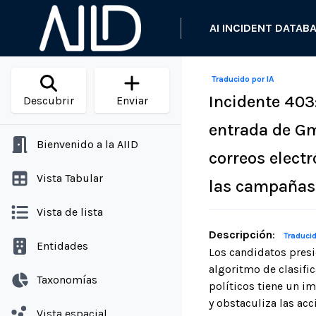
AI INCIDENT DATAB
Traducido por IA
Incidente 403:
Descubrir
Enviar
entrada de Gma
Bienvenido a la AIID
correos electr
Vista Tabular
las campañas
Vista de lista
Descripción
:
Traducid
Entidades
Los candidatos presi
algoritmo de clasifi
Taxonomías
políticos tiene un i
y obstaculiza las acc
Vista espacial