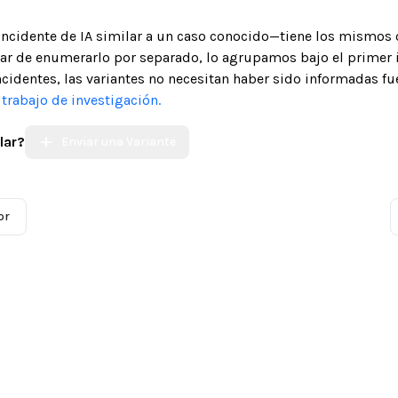
 incidente de IA similar a un caso conocido—tiene los mismos 
gar de enumerarlo por separado, lo agrupamos bajo el primer 
ncidentes, las variantes no necesitan haber sido informadas fue
trabajo de investigación.
lar?
Enviar una Variante
or