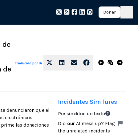
Donar
a de
Traducido por IA
n de
Incidentes Similares
nsa denunciaron que el
Por similitud de texto
os electrónicos
Did
our
AI mess up? Flag
suprime las donaciones
the unrelated incidents