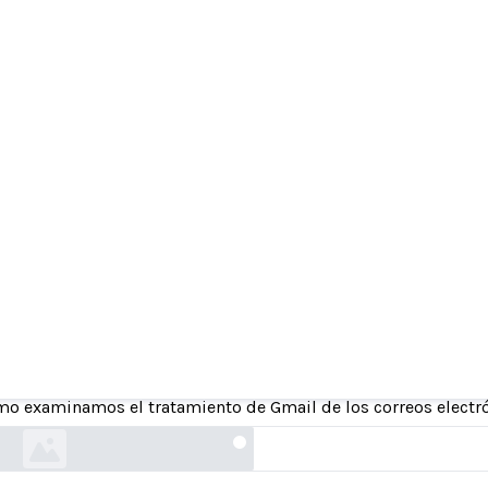
namos el tratamiento de Gmail de los correos 
políticos
o examinamos el tratamiento de Gmail de los correos electró
themarkup.org