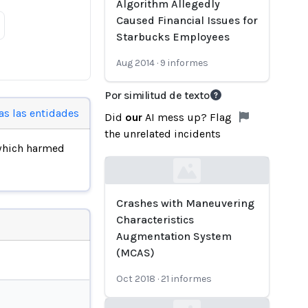
Algorithm Allegedly
Caused Financial Issues for
Starbucks Employees
Aug 2014
·
9
informes
Por similitud de texto
as las entidades
Did
our
AI mess up? Flag
the unrelated incidents
which harmed
Loading...
Crashes with Maneuvering
Characteristics
Augmentation System
(MCAS)
Oct 2018
·
21
informes