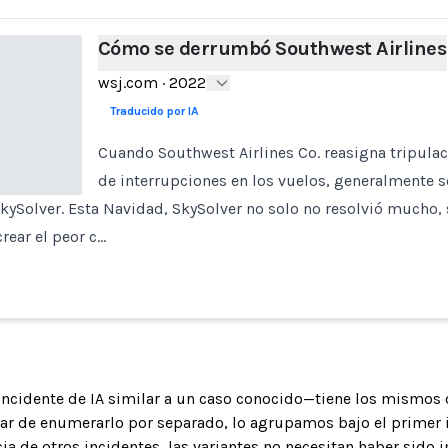
Cómo se derrumbó Southwest Airlines
wsj.com
·
2022
Traducido por IA
Cuando Southwest Airlines Co. reasigna tripula
de interrupciones en los vuelos, generalmente s
ySolver. Esta Navidad, SkySolver no solo no resolvió mucho,
rear el peor c…
 incidente de IA similar a un caso conocido—tiene los mismos 
gar de enumerarlo por separado, lo agrupamos bajo el primer 
ia de otros incidentes, las variantes no necesitan haber sido 