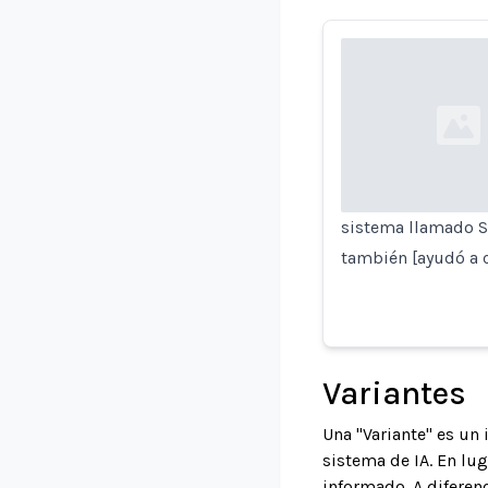
Loading...
sistema llamado Sk
también [ayudó a c
Variantes
Una "Variante" es un
sistema de IA. En lu
informado. A diferenc