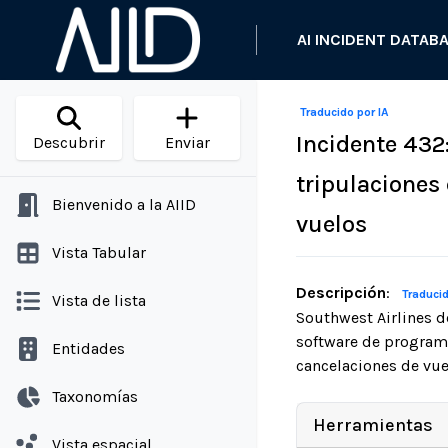
AI INCIDENT DATAB
Traducido por IA
Incidente 432
Descubrir
Enviar
tripulaciones 
Bienvenido a la AIID
vuelos
Vista Tabular
Descripción
:
Traducid
Vista de lista
Southwest Airlines d
software de program
Entidades
cancelaciones de vue
Taxonomías
Herramientas
Vista espacial