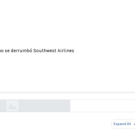
o se derrumbó Southwest Airlines
Cómo se derrumbó Southwest Airlines
wsj.com
Expand All