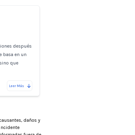
ciones después
e basa en un
 sino que
Leer Más
causantes, daños y
incidente
informadas fuera de