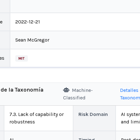
te
2022-12-21
Sean McGregor
es
MIT
 de la Taxonomía
Machine-
Detalles 
Classified
Taxonom
7.3. Lack of capability or
Risk Domain
AI system
robustness
and limi
AI
Timing
Post-de