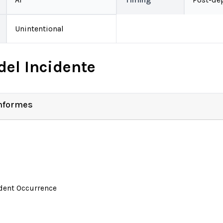
Unintentional
del Incidente
Informes
ident Occurrence