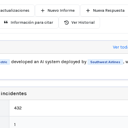
 actualizaciones
Nuevo Informe
Nueva Respuesta
Información para citar
Ver Historial
Ver tod
developed an AI system deployed by
, 
ctric
Southwest Airlines
 incidentes
432
1