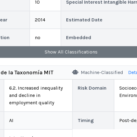
10
Special Interest Intangible Ha
Year
2014
Estimated Date
ction
no
Embedded
Show
All
Classifications
 de la Taxonomía MIT
Machine-Classified
Det
6.2. Increased inequality
Risk Domain
Socioe
and decline in
Environ
employment quality
AI
Timing
Post-de