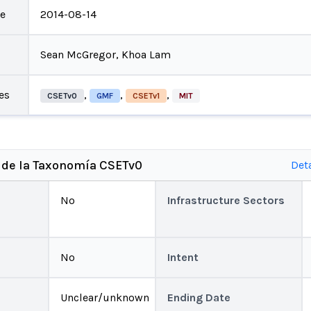
te
2014-08-14
Sean McGregor, Khoa Lam
es
,
,
,
CSETv0
GMF
CSETv1
MIT
 de la Taxonomía CSETv0
Det
No
Infrastructure Sectors
No
Intent
Unclear/unknown
Ending Date