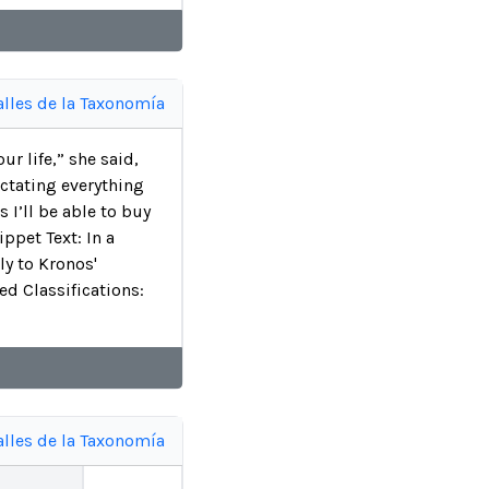
alles de la Taxonomía
ur life,” she said,
ctating everything
 I’ll be able to buy
ppet Text: In a
ly to Kronos'
ed Classifications:
alles de la Taxonomía