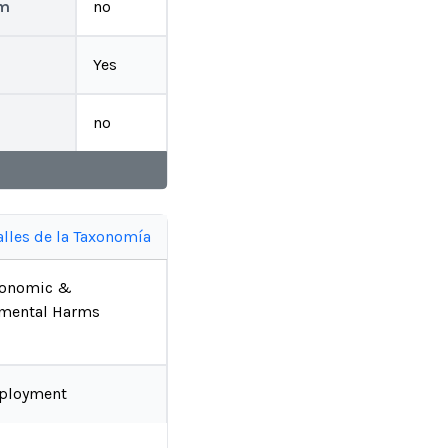
rm
no
Yes
no
alles de la Taxonomía
conomic &
mental Harms
ployment