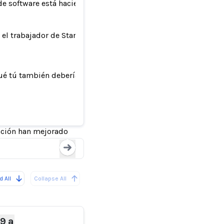
de software está haciendo cambios
 el trabajador de Starbucks
ué tú también deberías hacerlo
Para algunos trabajad
ación han mejorado
Loading...
 All
Collapse All
9 a