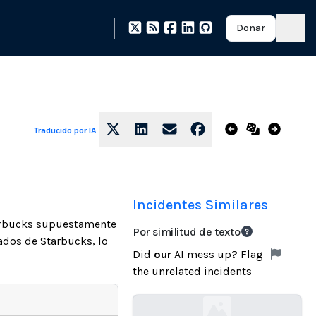
Donar
Traducido por IA
Incidentes Similares
tarbucks supuestamente
Por similitud de texto
ados de Starbucks, lo
Did
our
AI mess up? Flag
the unrelated incidents