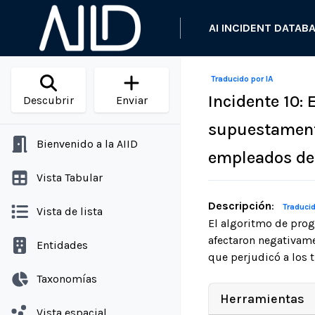
AI INCIDENT DATAB
Traducido por IA
Incidente 10:
Descubrir
Enviar
supuestamente
Bienvenido a la AIID
empleados de
Vista Tabular
Descripción
:
Traducid
Vista de lista
El algoritmo de pro
afectaron negativame
Entidades
que perjudicó a los 
Taxonomías
Herramientas
Vista espacial