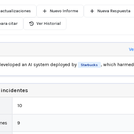
 actualizaciones
Nuevo Informe
Nueva Respuesta
ara citar
Ver Historial
Ve
eveloped an AI system deployed by
, which harme
Starbucks
 incidentes
10
mes
9