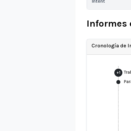
Intent
Informes 
Cronología de 
Tra
+
1
Par