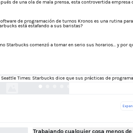
pués de una ola de mala prensa, esta controvertida empresa 
software de programación de turnos Kronos es una rutina para
arbucks está estafando a sus baristas?
o Starbucks comenzó a tomar en serio sus horarios... y por q
Trabajando cualquier cosa menos de 9 a 5
 Seattle Times: Starbucks dice que sus prácticas de program
nytimes.com
Expand
Trabajando cualquier cosa menos de 