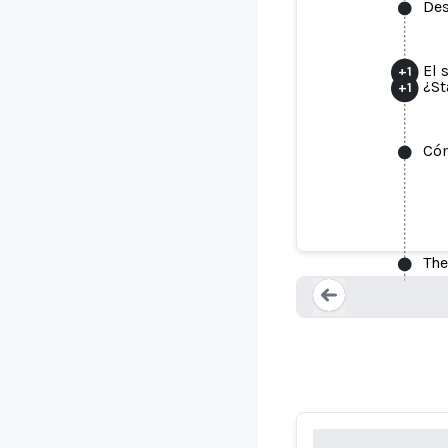
Des
El 
+
1
¿St
+
1
Cóm
The
Loading...