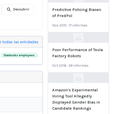
Loading...
Descubrir
Predictive Policing Biases
of PredPol
Nov 2015
·
17
informes
Loading...
r todas las entidades
Poor Performance of Tesla
d
.
Starbucks employees
Factory Robots
Oct 2016
·
28
informes
Loading...
Amazon’s Experimental
Hiring Tool Allegedly
Displayed Gender Bias in
Candidate Rankings