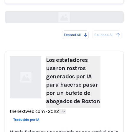
thenextweb.com
Expand All
Collapse All
Loading...
Los estafadores
usaron rostros
generados por IA
para hacerse pasar
por un bufete de
abogados de Boston
Loading...
thenextweb.com
·
2022
Traducido por IA
Nicole Palmer es una abogada que se graduó de la