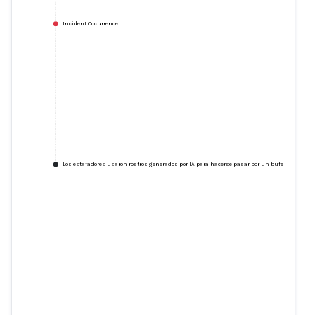
Incident Occurrence
Los estafadores usaron rostros generados por IA para hacerse pasar por un bufete de abog
Los estafadores usaron rostros
generados por IA para hacerse
pasar por un bufete de abogados
de Boston