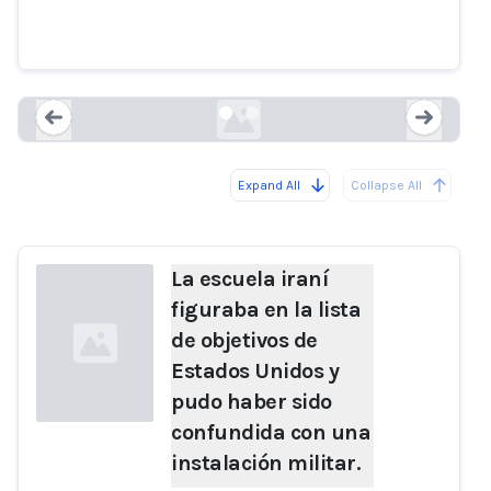
confundida con una instalación
militar.
washingtonpost.com
Expand All
Collapse All
Loading...
Load
La escuela iraní
figuraba en la lista
de objetivos de
Estados Unidos y
pudo haber sido
confundida con una
instalación militar.
Loading...