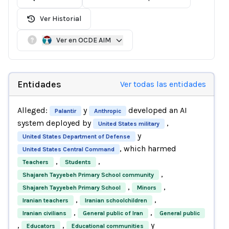
Ver Historial
Ver en OCDE AIM
Entidades
Ver todas las entidades
Alleged:
y
developed an AI
Palantir
Anthropic
system deployed by
,
United States military
y
United States Department of Defense
, which harmed
United States Central Command
,
,
Teachers
Students
,
Shajareh Tayyebeh Primary School community
,
,
Shajareh Tayyebeh Primary School
Minors
,
,
Iranian teachers
Iranian schoolchildren
,
,
Iranian civilians
General public of Iran
General public
,
,
y
Educators
Educational communities