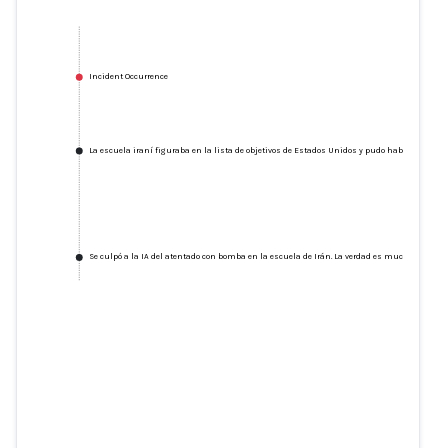
Incident Occurrence
La escuela iraní figuraba en la lista de objetivos de Estados Unidos y pudo haber sido co
Se culpó a la IA del atentado con bomba en la escuela de Irán. La verdad es mucho más pr
La escuela iraní figuraba en la
lista de objetivos de Estados
Unidos y pudo haber sido