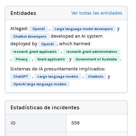
Entidades
Ver todas las entidades
Alleged:
,
y
OpenAI
Large language model developers
developed an AI system
Chatbot developers
deployed by
, which harmed
OpenAI
,
research grant applicants
research grant administrators
,
,
y
.
Privacy
Grant applicants
Government of Australia
Sistemas de IA presuntamente implicados:
,
,
y
ChatGPT
Large language models
Chatbots
OpenAI large language models
Estadísticas de incidentes
ID
559