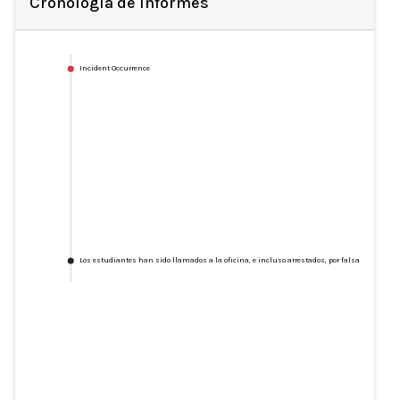
Cronología de Informes
Incident Occurrence
Los estudiantes han sido llamados a la oficina, e incluso arrestados, por falsas alarmas d
Los estudiantes han sido