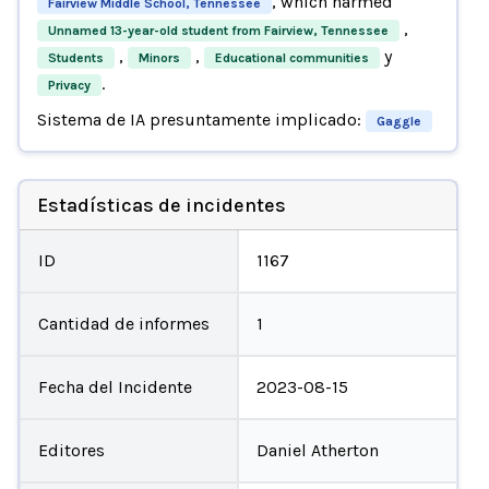
, which harmed
Fairview Middle School, Tennessee
,
Unnamed 13-year-old student from Fairview, Tennessee
,
,
y
Students
Minors
Educational communities
.
Privacy
Sistema de IA presuntamente implicado:
Gaggle
Estadísticas de incidentes
ID
1167
Cantidad de informes
1
Fecha del Incidente
2023-08-15
Editores
Daniel Atherton