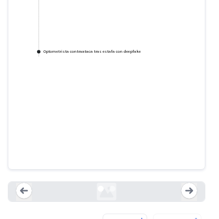
Optometrista contraataca tras estafa con deepfake
¡ADVERTENCIA! ¡No caigas en
esta ESTAFA de deepfake con IA!
goldenhousetucson.com