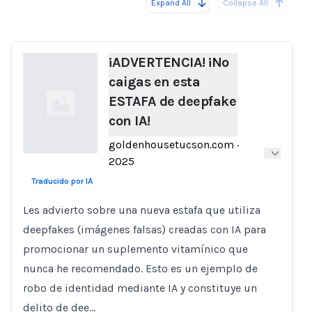
Expand All
Collapse All
Loading...
Load
¡ADVERTENCIA! ¡No
caigas en esta
ESTAFA de deepfake
con IA!
goldenhousetucson.com
·
2025
Traducido por IA
Loading...
Les advierto sobre una nueva estafa que utiliza
deepfakes (imágenes falsas) creadas con IA para
promocionar un suplemento vitamínico que
nunca he recomendado. Esto es un ejemplo de
robo de identidad mediante IA y constituye un
delito de dee…