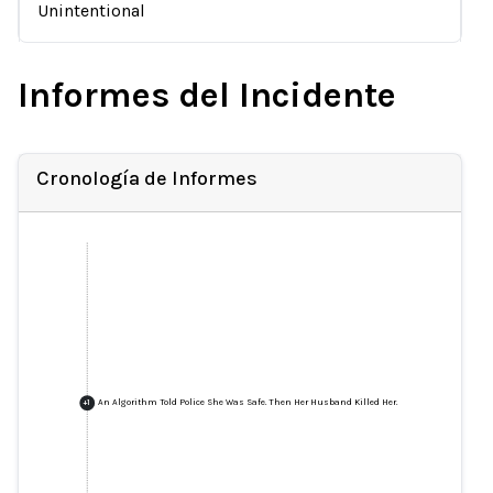
Unintentional
Informes del Incidente
Cronología de Informes
An Algorithm Told Police She Was Safe. Then Her Husband Killed Her.
+
1