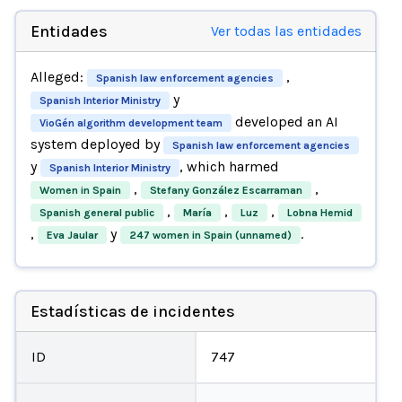
Entidades
Ver todas las entidades
Alleged:
,
Spanish law enforcement agencies
y
Spanish Interior Ministry
developed an AI
VioGén algorithm development team
system deployed by
Spanish law enforcement agencies
y
, which harmed
Spanish Interior Ministry
,
,
Women in Spain
Stefany González Escarraman
,
,
,
Spanish general public
María
Luz
Lobna Hemid
,
y
.
Eva Jaular
247 women in Spain (unnamed)
Estadísticas de incidentes
ID
747