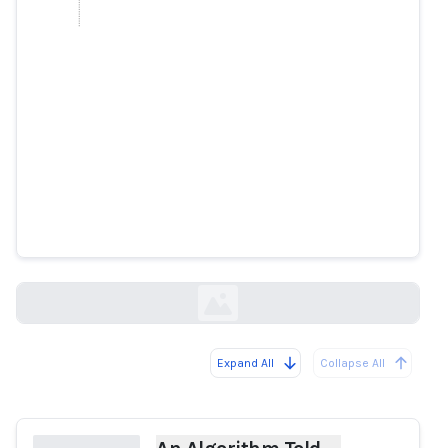
An Algorithm Told Police She Was
Safe. Then Her Husband Killed
Her.
nytimes.com
Expand All
Collapse All
Loading...