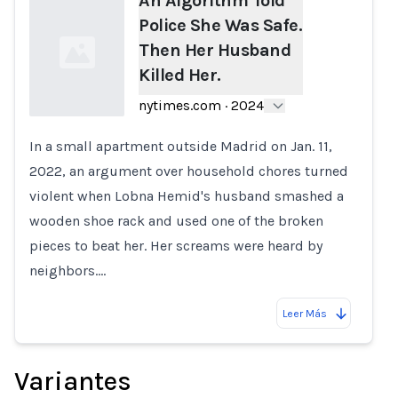
An Algorithm Told
Police She Was Safe.
Then Her Husband
Killed Her.
nytimes.com
·
2024
In a small apartment outside Madrid on Jan. 11,
Loading...
2022, an argument over household chores turned
violent when Lobna Hemid's husband smashed a
wooden shoe rack and used one of the broken
pieces to beat her. Her screams were heard by
neighbors.…
Leer Más
Variantes