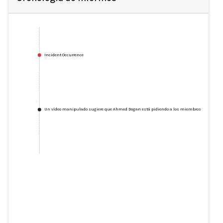
Incident Occurrence
Un vídeo manipulado sugiere que Ahmed Dogan está pidiendo a los miembros del MRF qu
Un vídeo manipulado sugiere