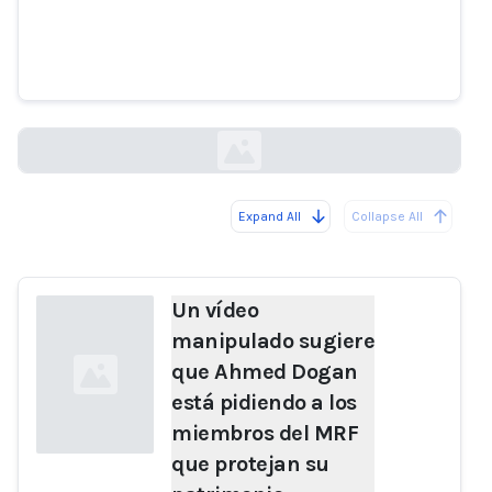
que Ahmed Dogan está pidiendo
a los miembros del MRF que
protejan su patrimonio.
factcheck.bg
Expand All
Collapse All
Loading...
Un vídeo
manipulado sugiere
que Ahmed Dogan
está pidiendo a los
miembros del MRF
que protejan su