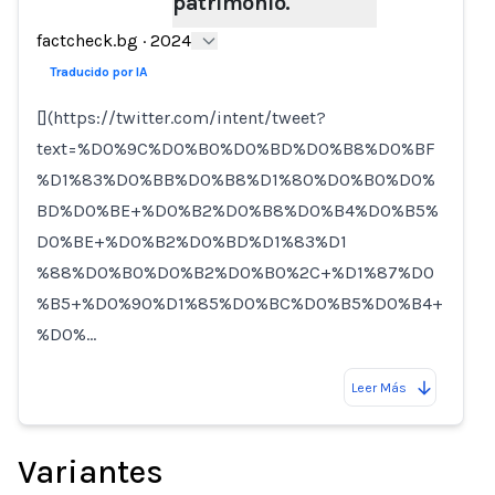
patrimonio.
Loading...
factcheck.bg
·
2024
Traducido por IA
[](https://twitter.com/intent/tweet?
text=%D0%9C%D0%B0%D0%BD%D0%B8%D0%BF
%D1%83%D0%BB%D0%B8%D1%80%D0%B0%D0%
BD%D0%BE+%D0%B2%D0%B8%D0%B4%D0%B5%
D0%BE+%D0%B2%D0%BD%D1%83%D1
%88%D0%B0%D0%B2%D0%B0%2C+%D1%87%D0
%B5+%D0%90%D1%85%D0%BC%D0%B5%D0%B4+
%D0%…
Leer Más
Variantes