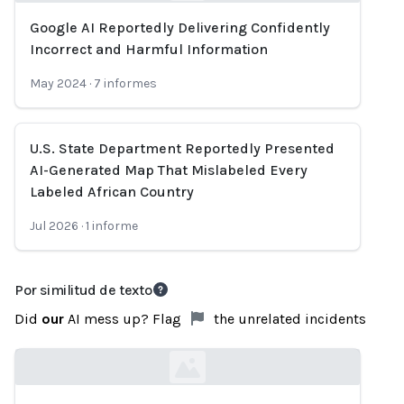
Google AI Reportedly Delivering Confidently
Loading...
Incorrect and Harmful Information
May 2024
·
7
informes
U.S. State Department Reportedly Presented
AI-Generated Map That Mislabeled Every
Labeled African Country
Jul 2026
·
1
informe
Por similitud de texto
Did
our
AI mess up? Flag
the unrelated incidents