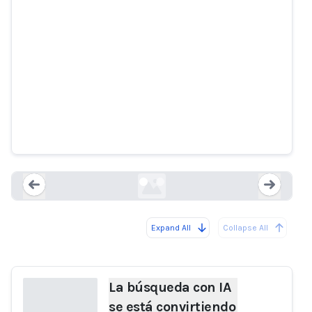
La búsqueda con IA se está
convirtiendo en el problema que
preocupa a todos
theatlantic.com
Expand All
Collapse All
Loading...
Load
La búsqueda con IA
se está convirtiendo